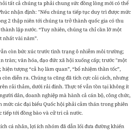
ỏi tất cả chúng ta phải chung sức đồng lòng mới có thể
úc nhận định: "Nếu chúng ta tiếp tục duy trì được mức
ng 2 thập niên tới chúng ta trở thành quốc gia có thu
hành lập nước. “Tuy nhiên, chúng ta chỉ cần lỡ một
 ít nhất vài năm”.
vẫn còn bức xúc trước tình trạng ô nhiễm môi trường;
n tràn; văn hóa, đạo đức xã hội xuống cấp; trước "một
; hiện tượng “cả họ làm quan”, “bổ nhiệm thần tốc”,
 còn diễn ra. Chúng ta cũng đã tích cực cải cách, nhưng
rên rải thảm, dưới rải đinh. Thực tế vẫn tồn tại không ít
 người dân, doanh nghiệp mà hành cả cán bộ, công chức,
n mức các đại biểu Quốc hội phải cảm thán trong phiên
 tiếp tới đồng bào và cử tri cả nước.
ích cá nhân, lợi ích nhóm đã dẫn lối đưa đường khiến