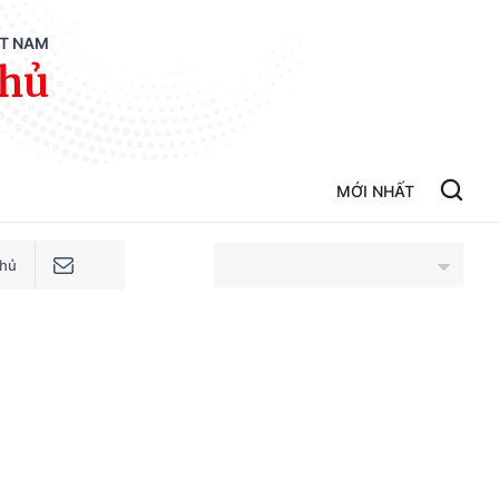
ỆT NAM
phủ
MỚI NHẤT
phủ
An Giang
Bắc Ninh
Cao Bằng