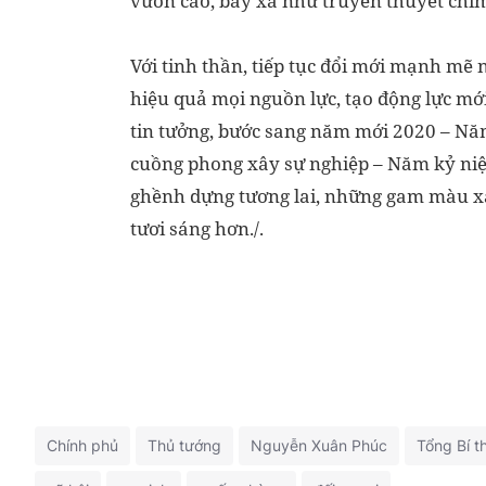
vươn cao, bay xa như truyền thuyết chim
Với tinh thần, tiếp tục đổi mới mạnh mẽ 
hiệu quả mọi nguồn lực, tạo động lực mớ
tin tưởng, bước sang năm mới 2020 – Nă
cuồng phong xây sự nghiệp – Năm kỷ niệm
ghềnh dựng tương lai, những gam màu xá
tươi sáng hơn./.
Chính phủ
Thủ tướng
Nguyễn Xuân Phúc
Tổng Bí t