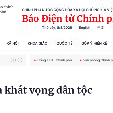
CHÍNH PHỦ NƯỚC CỘNG HÒA XÃ HỘI CHỦ NGHĨA VI
Báo Điện tử Chính 
Chiến dịch 500 ngày đêm tìm kiếm, quy tập và xác định danh tính hài cốt liệt sĩ
Thứ bảy, 8/8/2026
English
中文
Bảo vệ nền tảng tư tưởng của Đảng trong kỷ nguyên phát triển mới
XÃ HỘI
KHOA GIÁO
QUỐC TẾ
GÓP Ý HIẾN KẾ
Cổng TTĐT Chính phủ
Văn phòng Chính 
Chiến dịch 500 ngày đêm tìm kiếm, quy tập và xác định danh tính hài cốt liệt sĩ
à khát vọng dân tộc