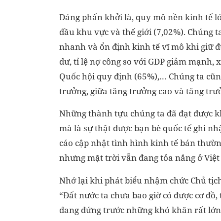
Đáng phấn khởi là, quy mô nền kinh tế l
đầu khu vực và thế giới (7,02%). Chúng 
nhanh và ổn định kinh tế vĩ mô khi giữ 
dư, tỉ lệ nợ công so với GDP giảm mạnh
Quốc hội quy định (65%),… Chúng ta cũng
trưởng, giữa tăng trưởng cao và tăng trưở
Những thành tựu chúng ta đã đạt được k
mà là sự thật được bạn bè quốc tế ghi n
cáo cập nhật tình hình kinh tế bán thườ
nhưng mặt trời vẫn đang tỏa nắng ở Việ
Nhớ lại khi phát biểu nhậm chức Chủ tị
“Đất nước ta chưa bao giờ có được cơ đồ,
đang đứng trước những khó khăn rất lớn, 