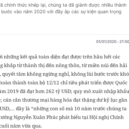
 chính thức khép lại, chúng ta đã giành được nhiều thành
 bước vào năm 2020 với đầy ắp các sự kiện quan trọng
01/01/2020
21:5
i những kết quả toàn diện đạt được trên hầu hết các
ng khắp từ thành thị đến nông thôn, từ miền núi đến hải
kết, quyết tâm không ngừng nghỉ, không lùi bước trước khó
 hoàn thành toàn bộ 12/12 chỉ tiêu phát triển được Quốc
 năm 2019 đã đạt hơn 262 tỷ USD; quy mô xuất nhập khẩ
; cán cân thương mại hàng hóa đạt thặng dư kỷ lục gần
tỷ USD,… đây là “những con số mà 10 năm trước chúng ta
 tướng Nguyễn Xuân Phúc phát biểu tại Hội nghị Chính
cuối năm vừa qua.