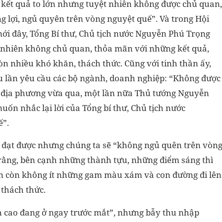
 kết quả to lớn nhưng tuyệt nhiên không được chủ quan,
g lợi, ngủ quyên trên vòng nguyệt quế”. Và trong Hội
ới đây, Tổng Bí thư, Chủ tịch nước Nguyễn Phú Trọng
nhiên không chủ quan, thỏa mãn với những kết quả,
còn nhiều khó khăn, thách thức. Cũng với tinh thần ấy,
 lần yêu cầu các bộ ngành, doanh nghiệp: “Không được
c địa phương vừa qua, một lần nữa Thủ tướng Nguyễn
ốn nhắc lại lời của Tổng bí thư, Chủ tịch nước
ế”.
 đạt được nhưng chúng ta sẽ “không ngủ quên trên vòn
 rằng, bên cạnh những thành tựu, những điểm sáng thì
vẫn còn không ít những gam màu xám và con đường đi lên
 thách thức.
h cao đang ở ngay trước mắt”, nhưng bẫy thu nhập