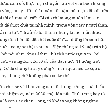
được cám dỗ, thực hiện chuyến tàu vét vào buổi hoàng
ào vòng lao lý. “Tôi có ăn năn hối hận một ngàn lần đi nữ
ời tôi đã mất tất cả”; “Bị cáo chỉ mong muốn làm sao
tù để được chết tại nhà mình, trong vòng tay người thân,
hải ma tù”; “Bị xử về tội tham nhũng là một nỗi nhục,
rong tâm hồn tôi đến hết cuộc đời”… những lời sám hối
ước tòa nghe thật xót xa… Việc chúng ta kỷ luật cán bộ
 bởi nói như Tổng Bí thư, Chủ tịch nước Nguyễn Phú
 cứu vạn người, cứu cơ đồ của đất nước. Thường trực
g: Cơ đồ chúng ta xây dựng 75 năm qua nếu có sụp đổ
 hay không chứ không phải do kẻ thù.
n chia sẻ về khát vọng dân tộc hùng cường. Phát biểu
khai nhiệm vụ năm 2020, một lần nữa Thủ tướng bày tỏ
 ta là con Lạc cháu Hồng, có khát vọng không ngừng