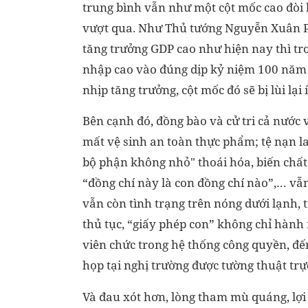
trung bình vẫn như một cột mốc cao đòi h
vượt qua. Như Thủ tướng Nguyễn Xuân Ph
tăng trưởng GDP cao như hiện nay thì tro
nhập cao vào đúng dịp kỷ niệm 100 năm t
nhịp tăng trưởng, cột mốc đó sẽ bị lùi lại
Bên cạnh đó, đồng bào và cử tri cả nước 
mất vệ sinh an toàn thực phẩm; tệ nạn la
bộ phận không nhỏ" thoái hóa, biến chất
“đồng chí này là con đồng chí nào”,… vẫn
vẫn còn tình trạng trên nóng dưới lạnh, t
thủ tục, “giấy phép con” không chỉ hành
viên chức trong hệ thống công quyền, đế
họp tại nghị trường được tường thuật trực
Và đau xót hơn, lòng tham mù quáng, lợi 