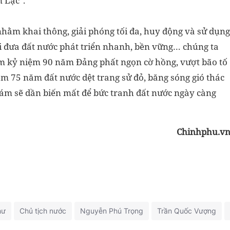
 Lạc".
nhằm khai thông, giải phóng tối đa, huy động và sử dụng
i đưa đất nước phát triển nhanh, bền vững… chúng ta
m kỷ niệm 90 năm Đảng phất ngọn cờ hồng, vượt bão tố
 75 năm đất nước dệt trang sử đỏ, băng sóng gió thác
m sẽ dần biến mất để bức tranh đất nước ngày càng
Chinhphu.v
hư
Chủ tịch nước
Nguyễn Phú Trọng
Trần Quốc Vượng