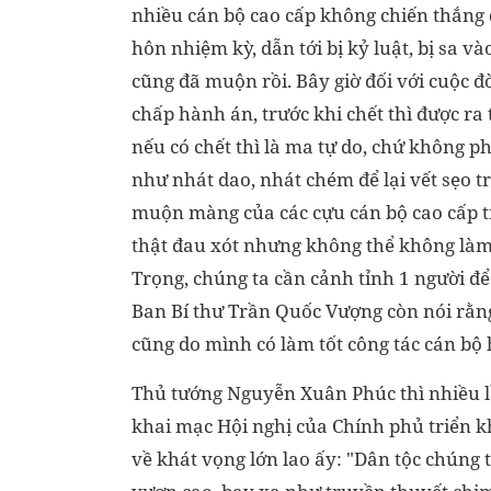
nhiều cán bộ cao cấp không chiến thắng 
hôn nhiệm kỳ, dẫn tới bị kỷ luật, bị sa v
cũng đã muộn rồi. Bây giờ đối với cuộc đ
chấp hành án, trước khi chết thì được ra 
nếu có chết thì là ma tự do, chứ không p
như nhát dao, nhát chém để lại vết sẹo t
muộn màng của các cựu cán bộ cao cấp tr
thật đau xót nhưng không thể không làm
Trọng, chúng ta cần cảnh tỉnh 1 người để
Ban Bí thư Trần Quốc Vượng còn nói rằn
cũng do mình có làm tốt công tác cán bộ
Thủ tướng Nguyễn Xuân Phúc thì nhiều lầ
khai mạc Hội nghị của Chính phủ triển 
về khát vọng lớn lao ấy: "Dân tộc chúng