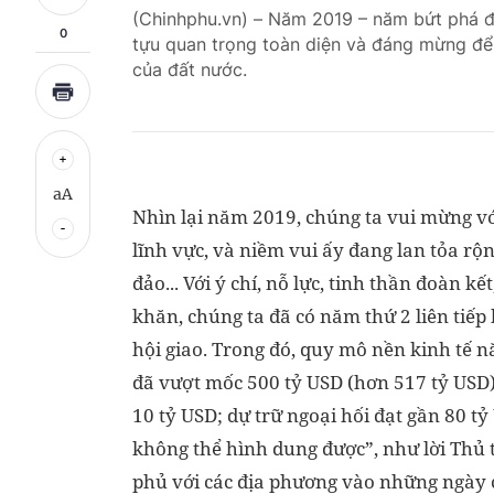
(Chinhphu.vn) – Năm 2019 – năm bứt phá đã
0
tựu quan trọng toàn diện và đáng mừng để
của đất nước.
aA
Nhìn lại năm 2019, chúng ta vui mừng vớ
lĩnh vực, và niềm vui ấy đang lan tỏa rộ
đảo... Với ý chí, nỗ lực, tinh thần đoàn 
khăn, chúng ta đã có năm thứ 2 liên tiếp
hội giao. Trong đó, quy mô nền kinh tế
đã vượt mốc 500 tỷ USD (hơn 517 tỷ USD)
10 tỷ USD; dự trữ ngoại hối đạt gần 80 
không thể hình dung được”, như lời Thủ
phủ với các địa phương vào những ngày 