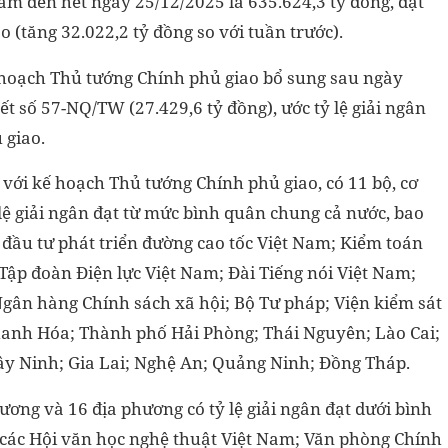
năm đến hết ngày 25/12/2025 là 635.624,3 tỷ đồng, đạt
(tăng 32.022,2 tỷ đồng so với tuần trước).
ế hoạch Thủ tướng Chính phủ giao bổ sung sau ngày
t số 57-NQ/TW (27.429,6 tỷ đồng), ước tỷ lệ giải ngân
 giao.
 với kế hoạch Thủ tướng Chính phủ giao, có 11 bộ, cơ
lệ giải ngân đạt từ mức bình quân chung cả nước, bao
 đầu tư phát triển đường cao tốc Việt Nam; Kiểm toán
ập đoàn Điện lực Việt Nam; Đài Tiếng nói Việt Nam;
gân hàng Chính sách xã hội; Bộ Tư pháp; Viện kiểm sát
Thanh Hóa; Thành phố Hải Phòng; Thái Nguyên; Lào Cai;
ây Ninh; Gia Lai; Nghệ An; Quảng Ninh; Đồng Tháp.
ương và 16 địa phương có tỷ lệ giải ngân đạt dưới bình
 các Hội văn học nghệ thuật Việt Nam; Văn phòng Chính