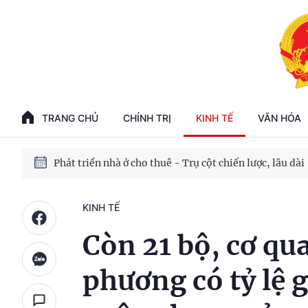
Phát triển kinh tế nhà nước trong kỷ nguyên mới
100 ngày xử lý các điểm nghẽn về chuyển đổi số
TRANG CHỦ
CHÍNH TRỊ
KINH TẾ
VĂN HÓA
Phát triển nhà ở cho thuê - Trụ cột chiến lược, lâu dài
Phát triển kinh tế nhà nước trong kỷ nguyên mới
KINH TẾ
Còn 21 bộ, cơ qu
phương có tỷ lệ 