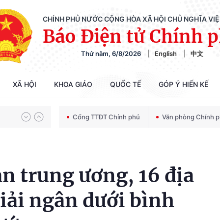
CHÍNH PHỦ NƯỚC CỘNG HÒA XÃ HỘI CHỦ NGHĨA VI
Báo Điện tử Chính 
Thứ năm, 6/8/2026
English
中文
Chiến dịch 500 ngày đêm tìm kiếm, quy tập và xác định danh tính hài cốt liệt sĩ
XÃ HỘI
KHOA GIÁO
QUỐC TẾ
GÓP Ý HIẾN KẾ
Bảo vệ nền tảng tư tưởng của Đảng trong kỷ nguyên phát triển mới
Cổng TTĐT Chính phủ
Văn phòng Chính 
Chiến dịch 500 ngày đêm tìm kiếm, quy tập và xác định danh tính hài cốt liệt sĩ
an trung ương, 16 địa
giải ngân dưới bình