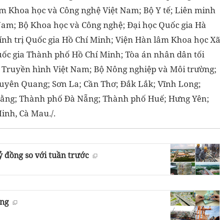
âm Khoa học và Công nghệ Việt Nam; Bộ Y tế; Liên minh
Nam; Bộ Khoa học và Công nghệ; Đại học Quốc gia Hà
hính trị Quốc gia Hồ Chí Minh; Viện Hàn lâm Khoa học X
uốc gia Thành phố Hồ Chí Minh; Tòa án nhân dân tối
ài Truyền hình Việt Nam; Bộ Nông nghiệp và Môi trường;
Tuyên Quang; Sơn La; Cần Thơ; Đắk Lắk; Vĩnh Long;
Bằng; Thành phố Đà Nẵng; Thành phố Huế; Hưng Yên;
inh, Cà Mau./.
ỷ đồng so với tuần trước
ồng