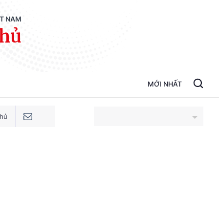
ỆT NAM
phủ
MỚI NHẤT
phủ
An Giang
Bắc Ninh
Cao Bằng