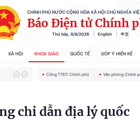
CHÍNH PHỦ NƯỚC CỘNG HÒA XÃ HỘI CHỦ NGHĨA VI
Báo Điện tử Chính 
Thứ bảy, 8/8/2026
English
中文
Chiến dịch 500 ngày đêm tìm kiếm, quy tập và xác định danh tính hài cốt liệt sĩ
XÃ HỘI
KHOA GIÁO
QUỐC TẾ
GÓP Ý HIẾN KẾ
Bảo vệ nền tảng tư tưởng của Đảng trong kỷ nguyên phát triển mới
Cổng TTĐT Chính phủ
Văn phòng Chính 
Chiến dịch 500 ngày đêm tìm kiếm, quy tập và xác định danh tính hài cốt liệt sĩ
ng chỉ dẫn địa lý quốc