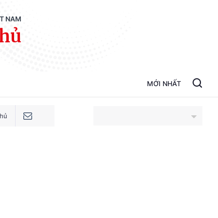
ỆT NAM
phủ
MỚI NHẤT
phủ
An Giang
Bắc Ninh
Cao Bằng