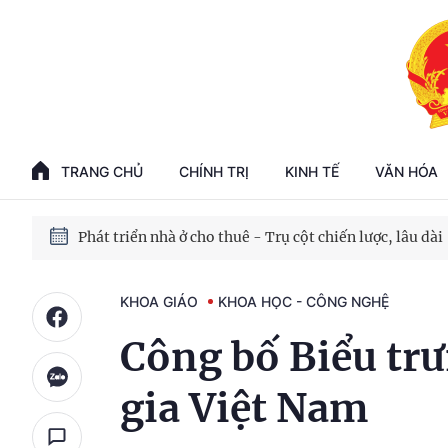
Phát triển kinh tế nhà nước trong kỷ nguyên mới
100 ngày xử lý các điểm nghẽn về chuyển đổi số
TRANG CHỦ
CHÍNH TRỊ
KINH TẾ
VĂN HÓA
Phát triển nhà ở cho thuê - Trụ cột chiến lược, lâu dài
Phát triển kinh tế nhà nước trong kỷ nguyên mới
KHOA GIÁO
KHOA HỌC - CÔNG NGHỆ
Công bố Biểu trư
gia Việt Nam