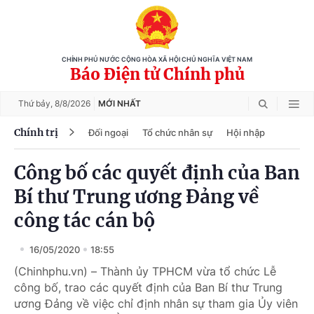
CHÍNH PHỦ NƯỚC CỘNG HÒA XÃ HỘI CHỦ NGHĨA VIỆT NAM
Báo Điện tử Chính phủ
Thứ bảy,
8/8/2026
MỚI NHẤT
Chính trị
Đối ngoại
Tổ chức nhân sự
Hội nhập
Công bố các quyết định của Ban
Bí thư Trung ương Đảng về
công tác cán bộ
16/05/2020
18:55
(Chinhphu.vn) – Thành ủy TPHCM vừa tổ chức Lễ
công bố, trao các quyết định của Ban Bí thư Trung
ương Đảng về việc chỉ định nhân sự tham gia Ủy viên