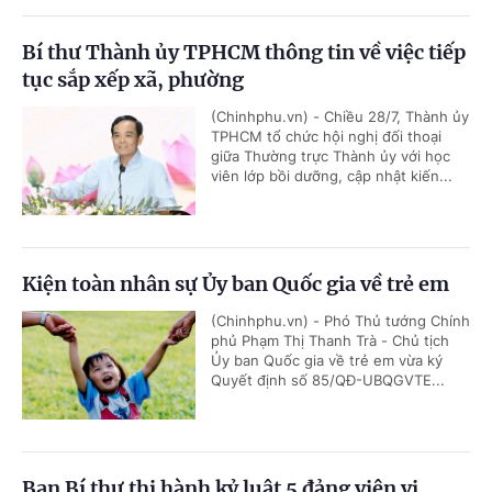
Bí thư Thành ủy TPHCM thông tin về việc tiếp
tục sắp xếp xã, phường
(Chinhphu.vn) - Chiều 28/7, Thành ủy
TPHCM tổ chức hội nghị đối thoại
giữa Thường trực Thành ủy với học
viên lớp bồi dưỡng, cập nhật kiến...
Kiện toàn nhân sự Ủy ban Quốc gia về trẻ em
(Chinhphu.vn) - Phó Thủ tướng Chính
phủ Phạm Thị Thanh Trà - Chủ tịch
Ủy ban Quốc gia về trẻ em vừa ký
Quyết định số 85/QĐ-UBQGVTE...
Ban Bí thư thi hành kỷ luật 5 đảng viên vi