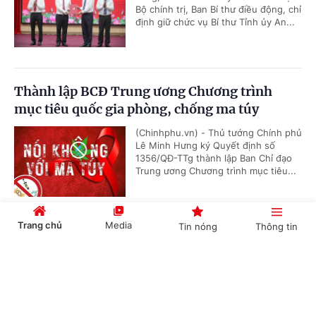
Bộ chính trị, Ban Bí thư điều động, chỉ
định giữ chức vụ Bí thư Tỉnh ủy An...
Thành lập BCĐ Trung ương Chương trình
mục tiêu quốc gia phòng, chống ma túy
(Chinhphu.vn) - Thủ tướng Chính phủ
Lê Minh Hưng ký Quyết định số
1356/QĐ-TTg thành lập Ban Chỉ đạo
Trung ương Chương trình mục tiêu...
Trang chủ
Media
Tin nóng
Thông tin
Hội nghị công bố các quyết định của Bộ Chính
trị, Ban Bí thư về công tác cán bộ
Cổng TTĐT Chính phủ
English
中文
(Chinhphu.vn) - Sáng 23/7, tại Trụ sở
Trung ương Đảng, Ủy viên Bộ Chính
trị, Thường trực Ban Bí thư Trần Cẩm