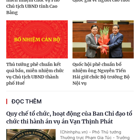
Chủ tịch UBND tỉnh Cao
Bằng
Thủ tướng phê chuẩn kết
Quốc hội phê chuẩn bổ
quả bầu, miễn nhiệm chức
nhiệm ông Nguyễn Tiến
vụ Chủ tịch UBND thành
Hải giữ chức Bộ trưởng Bộ
phố Huế
Nội vụ
ĐỌC THÊM
Quy chế tổ chức, hoạt động của Ban Chỉ đạo tổ
chức thi hành án vụ án Vạn Thịnh Phát
(Chinhphu.vn) - Phó Thủ tướng
Thường trực Phạm Gia Túc - Trưởng