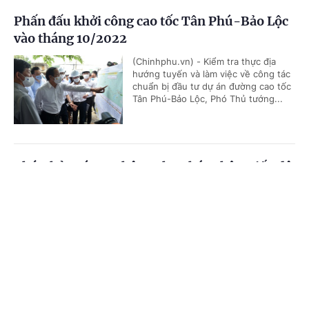
Phấn đấu khởi công cao tốc Tân Phú-Bảo Lộc
vào tháng 10/2022
(Chinhphu.vn) - Kiểm tra thực địa
hướng tuyến và làm việc về công tác
chuẩn bị đầu tư dự án đường cao tốc
Tân Phú-Bảo Lộc, Phó Thủ tướng...
Phó Thủ tướng: Không cho phép chậm tiến độ
sân bay Long Thành
Cổng TTĐT Chính phủ
English
中文
(Chinhphu.vn) – Phó Thủ tướng Lê
Văn Thành nhấn mạnh, phải cố gắng
Trang chủ
Media
Tin nóng
Thông tin
đẩy nhanh tiến độ thi công dự án sân
bay Long Thành, “công trình này...
Chuyên mục