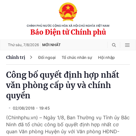
CHÍNH PHỦ NƯỚC CỘNG HÒA XÃ HỘI CHỦ NGHĨA VIỆT NAM
Báo Điện tử Chính phủ
Thứ sáu,
7/8/2026
MỚI NHẤT
Chính trị
Đối ngoại
Tổ chức nhân sự
Hội nhập
Công bố quyết định hợp nhất
văn phòng cấp ủy và chính
quyền
02/08/2018
19:45
(Chinhphu.vn) – Ngày 1/8, Ban Thường vụ Tỉnh ủy Bắc
Ninh đã tổ chức công bố quyết định hợp nhất cơ
quan Văn phòng Huyện ủy với Văn phòng HĐND-