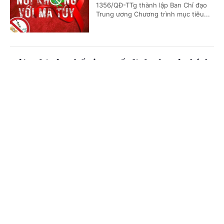
1356/QĐ-TTg thành lập Ban Chỉ đạo
Trung ương Chương trình mục tiêu...
Hội nghị công bố các quyết định của Bộ Chính
trị, Ban Bí thư về công tác cán bộ
Cổng TTĐT Chính phủ
English
中文
(Chinhphu.vn) - Sáng 23/7, tại Trụ sở
Trung ương Đảng, Ủy viên Bộ Chính
Trang chủ
Media
Tin nóng
Thông tin
trị, Thường trực Ban Bí thư Trần Cẩm
Tú chủ trì Hội nghị công bố các...
Chuyên mục
Thủ tướng Chính phủ Lê Minh Hưng làm
CHÍNH TRỊ
KINH TẾ
Trưởng Ban Chỉ đạo Phòng thủ dân sự quốc
gia
VĂN HÓA
XÃ HỘI
(Chinhphu.vn) - Thủ tướng Chính phủ
KHOA GIÁO
QUỐC TẾ
Lê Minh Hưng vừa ký Quyết định số