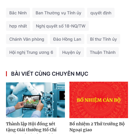
Bắc Ninh
Ban Thường vụ Tỉnh ủy
quyết định
hợp nhất
Nghị quyết số 18-NQ/TW
Chánh Văn phòng
Đào Hồng Lan
Bí thư Tỉnh ủy
Hội nghị Trung ương 6
Huyện ủy
Thuận Thành
BÀI VIẾT CÙNG CHUYÊN MỤC
Thành lập Hội đồng xét
Bổ nhiệm 2 Thứ trưởng Bộ
tặng Giải thưởng Hồ Chí
Ngoại giao