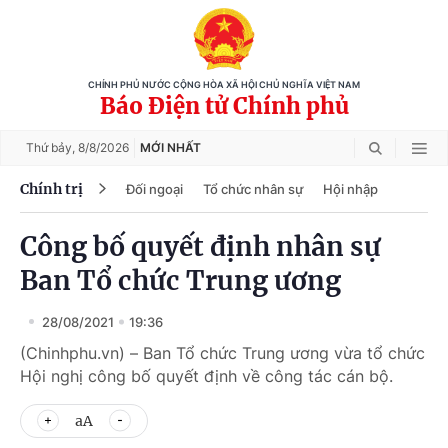
CHÍNH PHỦ NƯỚC CỘNG HÒA XÃ HỘI CHỦ NGHĨA VIỆT NAM
Báo Điện tử Chính phủ
Thứ bảy,
8/8/2026
MỚI NHẤT
Chính trị
Đối ngoại
Tổ chức nhân sự
Hội nhập
Công bố quyết định nhân sự
Ban Tổ chức Trung ương
28/08/2021
19:36
(Chinhphu.vn) – Ban Tổ chức Trung ương vừa tổ chức
Hội nghị công bố quyết định về công tác cán bộ.
aA