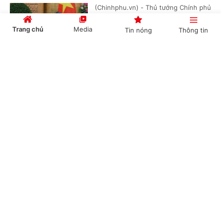
(Chinhphu.vn) - Thủ tướng Chính phủ
Lê Minh Hưng vừa ký Quyết định số
1328/QĐ-TTg ngày 21/7/2026 về việc
Trang chủ
Media
Tin nóng
Thông tin
kiện toàn Ban Chỉ đạo Phòng thủ...
Cổng TTĐT Chính phủ
English
中文
Ông Nguyễn Tiến Hải được giao Quyền Bộ
trưởng Bộ Nội vụ
(Chinhphu.vn) - Thủ tướng Chính phủ
Chuyên mục
Lê Minh Hưng ký Quyết định số
1315/QĐ-TTg ngày 20/7/2026 về việc
giao quyền Bộ trưởng Bộ Nội vụ.
CHÍNH TRỊ
KINH TẾ
VĂN HÓA
XÃ HỘI
Thủ tướng bổ nhiệm Thứ trưởng Thường trực
KHOA GIÁO
QUỐC TẾ
Bộ Dân tộc và Tôn giáo
GÓP Ý HIẾN KẾ
(Chinhphu.vn) - Thủ tướng Chính phủ