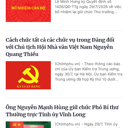
Lê Minh Hưng ký Quyết định số
1426/QĐ-TTg ngày 29/7/2026 về việc
bổ nhiệm lại giữ chức Thứ trưởng...
Cách chức tất cả các chức vụ trong Đảng đối
với Chủ tịch Hội Nhà văn Việt Nam Nguyễn
Quang Thiều
(Chinhphu.vn) - Theo thông cáo báo
chí của Ủy ban Kiểm tra Trung ương,
ngày 30/7, tại Hà Nội, Ủy ban Kiểm tra
Trung ương đã họp Kỳ thứ 10 dưới...
Ông Nguyễn Mạnh Hùng giữ chức Phó Bí thư
Thường trực Tỉnh ủy Vĩnh Long
(Chinhphu.vn) - Ngày 29/7, Tỉnh ủy