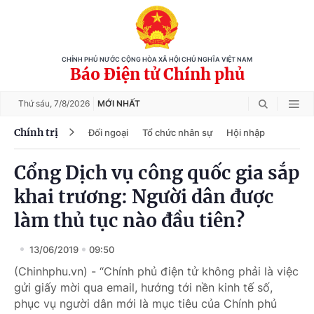
CHÍNH PHỦ NƯỚC CỘNG HÒA XÃ HỘI CHỦ NGHĨA VIỆT NAM
Báo Điện tử Chính phủ
Thứ sáu,
7/8/2026
MỚI NHẤT
Chính trị
Đối ngoại
Tổ chức nhân sự
Hội nhập
Cổng Dịch vụ công quốc gia sắp
khai trương: Người dân được
làm thủ tục nào đầu tiên?
13/06/2019
09:50
(Chinhphu.vn) - “Chính phủ điện tử không phải là việc
gửi giấy mời qua email, hướng tới nền kinh tế số,
phục vụ người dân mới là mục tiêu của Chính phủ