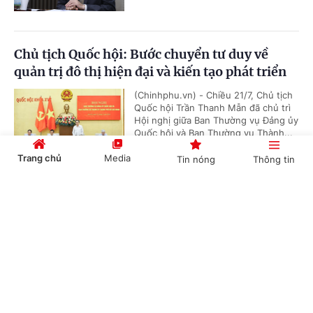
Chủ tịch Quốc hội: Bước chuyển tư duy về
quản trị đô thị hiện đại và kiến tạo phát triển
(Chinhphu.vn) - Chiều 21/7, Chủ tịch
Quốc hội Trần Thanh Mẫn đã chủ trì
Hội nghị giữa Ban Thường vụ Đảng ủy
Quốc hội và Ban Thường vụ Thành...
Trang chủ
Media
Tin nóng
Thông tin
Cổng TTĐT Chính phủ
English
中文
Thủ tướng trao quyết định giao Quyền Bộ
trưởng Bộ Nội vụ và bổ nhiệm Thứ trưởng
Thường trực Bộ Dân tộc và Tôn giáo
(Chinhphu.vn) - Chiều 21/7, tại trụ sở
Chính phủ, Thủ tướng Lê Minh Hưng
Chuyên mục
chủ trì công bố, trao Quyết định giao
Quyền Bộ trưởng Bộ Nội vụ với...