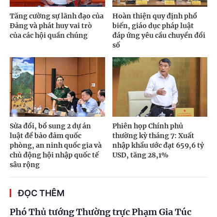
Tăng cường sự lãnh đạo của
Hoàn thiện quy định phổ
Đảng và phát huy vai trò
biến, giáo dục pháp luật
của các hội quần chúng
đáp ứng yêu cầu chuyển đổi
số
Sửa đổi, bổ sung 2 dự án
Phiên họp Chính phủ
luật để bảo đảm quốc
thường kỳ tháng 7: Xuất
phòng, an ninh quốc gia và
nhập khẩu ước đạt 659,6 tỷ
chủ động hội nhập quốc tế
USD, tăng 28,1%
sâu rộng
ĐỌC THÊM
Phó Thủ tướng Thường trực Phạm Gia Túc