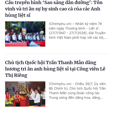
Cầu truyền hình ‘Sao sáng dẫn đường’: Tôn
vinh và tri ân sự hy sinh cao cả của các Anh
hùng liệt sĩ
(Chinhphu.vn) – Nhân kỷ niệm 79
năm ngày Thương binh - Liệt sĩ
(27/7/1947 - 27/7/2026), Đài Truyền
hình Việt Nam phối hợp với các bộ,...
Chủ tịch Quốc hội Trần Thanh Mẫn dâng
hương tri ân anh hùng liệt sĩ tại Công viên Lê
Thị Riêng
(Chinhphu.vn) - Chiều 26/7, Ủy viên
Bộ Chính trị, Chủ tịch Quốc hội Trần
Thanh Mẫn cùng Đoàn công tác
Trung ương đến dâng hoa, dâng...