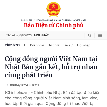
CHÍNH PHỦ NƯỚC CỘNG HÒA XÃ HỘI CHỦ NGHĨA VIỆT NAM
Báo Điện tử Chính phủ
Thứ năm,
6/8/2026
MỚI NHẤT
Chính trị
Đối ngoại
Tổ chức nhân sự
Hội nhập
Cộng đồng người Việt Nam tại
Nhật Bản gắn kết, hỗ trợ nhau
cùng phát triển
06/04/2024
16:11
(Chinhphu.vn) - Chính phủ Nhật Bản đã tạo điều kiện
cho cộng đồng người Việt Nam sinh sống, làm việc,
học tập thời gian qua. Cộng đồng trí thức Việt tại