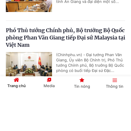
tỉnh An Giang và đại diện một số...
Phó Thủ tướng Chính phủ, Bộ trưởng Bộ Quốc
phòng Phan Văn Giang tiếp Đại sứ Malaysia tại
Việt Nam
(Chinhphu.vn) - Đại tướng Phan Văn
Giang, Ủy viên Bộ Chính trị, Phó Thủ
tướng Chính phủ, Bộ trưởng Bộ Quốc
phòng có buổi tiếp Đại sứ Đặc...
Trang chủ
Media
Tin nóng
Thông tin
Thúc đẩy hợp tác quốc phòng Việt Nam - UAE
Cổng TTĐT Chính phủ
English
中文
theo hướng thực chất, hiệu quả
(Chinhphu.vn) - Chiều 29/6, tại Hà
Nội, Đại tướng Phan Văn Giang, Ủy
viên Bộ Chính trị, Phó Thủ tướng