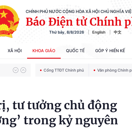
CHÍNH PHỦ NƯỚC CỘNG HÒA XÃ HỘI CHỦ NGHĨA VI
Báo Điện tử Chính 
Thứ bảy, 8/8/2026
English
中文
Chiến dịch 500 ngày đêm tìm kiếm, quy tập và xác định danh tính hài cốt liệt sĩ
XÃ HỘI
KHOA GIÁO
QUỐC TẾ
GÓP Ý HIẾN KẾ
Bảo vệ nền tảng tư tưởng của Đảng trong kỷ nguyên phát triển mới
Cổng TTĐT Chính phủ
Văn phòng Chính 
Chiến dịch 500 ngày đêm tìm kiếm, quy tập và xác định danh tính hài cốt liệt sĩ
rị, tư tưởng chủ động
ờng’ trong kỷ nguyên