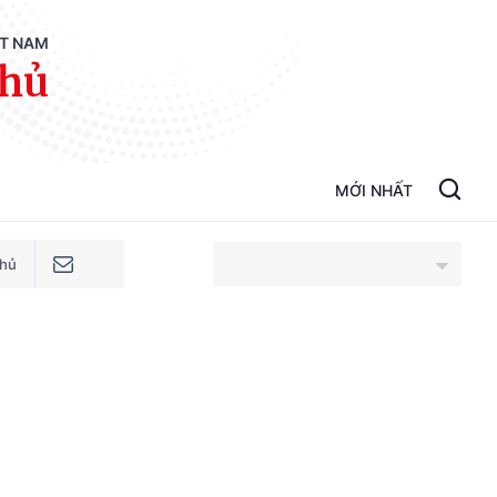
ỆT NAM
phủ
MỚI NHẤT
phủ
An Giang
Bắc Ninh
Cao Bằng