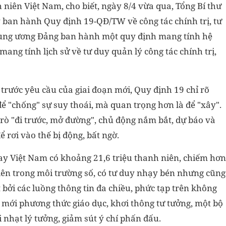
niên Việt Nam, cho biết, ngày 8/4 vừa qua, Tổng Bí thư
ban hành Quy định 19-QĐ/TW về công tác chính trị, tư
Trung ương Đảng ban hành một quy định mang tính hệ
ang tính lịch sử về tư duy quản lý công tác chính trị,
ước yêu cầu của giai đoạn mới, Quy định 19 chỉ rõ
 để "chống" sự suy thoái, mà quan trọng hơn là để "xây".
trò "đi trước, mở đường", chủ động nắm bắt, dự báo và
ể rơi vào thế bị động, bất ngờ.
y Việt Nam có khoảng 21,6 triệu thanh niên, chiếm hơn
 lên trong môi trường số, có tư duy nhạy bén nhưng cũng
bởi các luồng thông tin đa chiều, phức tạp trên không
 mới phương thức giáo dục, khơi thông tư tưởng, một bộ
i nhạt lý tưởng, giảm sút ý chí phấn đấu.