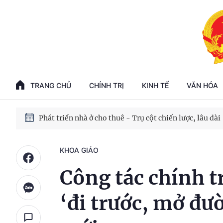
Phát triển kinh tế nhà nước trong kỷ nguyên mới
100 ngày xử lý các điểm nghẽn về chuyển đổi số
TRANG CHỦ
CHÍNH TRỊ
KINH TẾ
VĂN HÓA
Phát triển nhà ở cho thuê - Trụ cột chiến lược, lâu dài
Phát triển kinh tế nhà nước trong kỷ nguyên mới
KHOA GIÁO
Công tác chính t
‘đi trước, mở đư