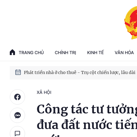
Phát triển kinh tế nhà nước trong kỷ nguyên mới
100 ngày xử lý các điểm nghẽn về chuyển đổi số
TRANG CHỦ
CHÍNH TRỊ
KINH TẾ
VĂN HÓA
Phát triển nhà ở cho thuê - Trụ cột chiến lược, lâu dài
Phát triển kinh tế nhà nước trong kỷ nguyên mới
XÃ HỘI
Công tác tư tưởn
đưa đất nước tiế