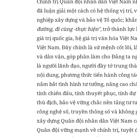
Chính trị Quân đội nhân dân Việt Nam n
đã luận giải một cách có hệ thống vị trí, 
nghiệp xây dựng và bảo vệ Tổ quốc; khẳn
đường, đi cùng -thực hiện",
trở thành lực
giá trị quốc gia, hệ giá trị văn hóa Việt
Việt Nam. Đây chính là sứ mệnh cốt lõi, 
và dân vận, góp phần làm cho Đảng ta ngà
là người lãnh đạo, người đầy tớ trung t
nội dung, phương thức tiến hành công tá
nắm bắt tình hình tư tưởng, nâng cao chấ
tính chiến đấu, tính thuyết phục, tính dự
thù địch, bảo vệ vững chắc nền tảng tư 
công nghệ số, truyền thông số và không
xây dựng Quân đội nhân dân Việt Nam cá
Quân đội vững mạnh về chính trị, tuyệt 