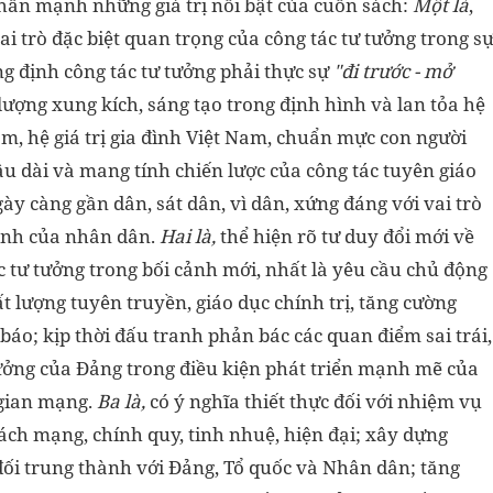
hấn mạnh những giá trị nổi bật của cuốn sách:
Một là
,
vai trò đặc biệt quan trọng của công tác tư tưởng trong s
g định công tác tư tưởng phải thực sự
"đi trước - mở
 lượng xung kích, sáng tạo trong định hình và lan tỏa hệ
 Nam, hệ giá trị gia đình Việt Nam, chuẩn mực con người
lâu dài và mang tính chiến lược của công tác tuyên giáo
y càng gần dân, sát dân, vì dân, xứng đáng với vai trò
hành của nhân dân.
Hai là,
thể hiện rõ tư duy đổi mới về
c tư tưởng trong bối cảnh mới, nhất là yêu cầu chủ động
t lượng tuyên truyền, giáo dục chính trị, tăng cường
 báo; kịp thời đấu tranh phản bác các quan điểm sai trái,
tưởng của Đảng trong điều kiện phát triển mạnh mẽ của
 gian mạng.
Ba là,
có ý nghĩa thiết thực đối với nhiệm vụ
ch mạng, chính quy, tinh nhuệ, hiện đại; xây dựng
đối trung thành với Đảng, Tổ quốc và Nhân dân; tăng