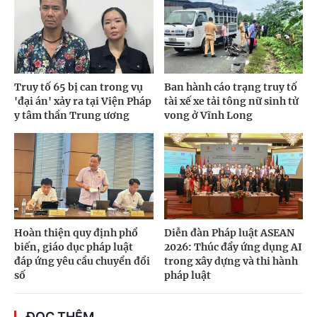
Truy tố 65 bị can trong vụ
Ban hành cáo trạng truy tố
'đại án' xảy ra tại Viện Pháp
tài xế xe tải tông nữ sinh tử
y tâm thần Trung ương
vong ở Vĩnh Long
Hoàn thiện quy định phổ
Diễn đàn Pháp luật ASEAN
biến, giáo dục pháp luật
2026: Thúc đẩy ứng dụng AI
đáp ứng yêu cầu chuyển đổi
trong xây dựng và thi hành
số
pháp luật
ĐỌC THÊM