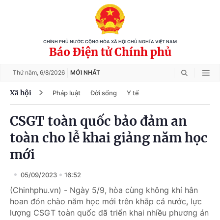
CHÍNH PHỦ NƯỚC CỘNG HÒA XÃ HỘI CHỦ NGHĨA VIỆT NAM
Báo Điện tử Chính phủ
Thứ năm,
6/8/2026
MỚI NHẤT
Xã hội
Pháp luật
Đời sống
Y tế
CSGT toàn quốc bảo đảm an
toàn cho lễ khai giảng năm học
mới
05/09/2023
16:52
(Chinhphu.vn) - Ngày 5/9, hòa cùng không khí hân
hoan đón chào năm học mới trên khắp cả nước, lực
lượng CSGT toàn quốc đã triển khai nhiều phương án