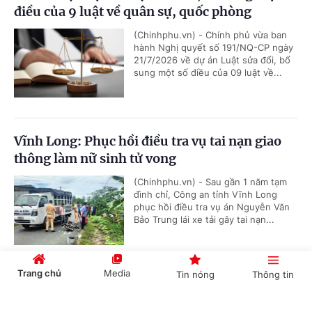
điều của 9 luật về quân sự, quốc phòng
(Chinhphu.vn) - Chính phủ vừa ban
hành Nghị quyết số 191/NQ-CP ngày
21/7/2026 về dự án Luật sửa đổi, bổ
sung một số điều của 09 luật về...
Vĩnh Long: Phục hồi điều tra vụ tai nạn giao
thông làm nữ sinh tử vong
(Chinhphu.vn) - Sau gần 1 năm tạm
đình chỉ, Công an tỉnh Vĩnh Long
phục hồi điều tra vụ án Nguyễn Văn
Bảo Trung lái xe tải gây tai nạn...
Trang chủ
Media
Tin nóng
Thông tin
Quảng Trị: Khởi tố 2 giáo viên Trường THPT
Lê Trực
Cổng TTĐT Chính phủ
English
中文