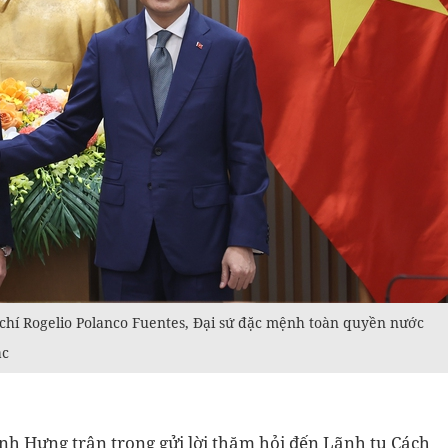
hí Rogelio Polanco Fuentes, Đại sứ đặc mệnh toàn quyền nước
ắc
inh Hưng trân trọng gửi lời thăm hỏi đến Lãnh tụ Cách