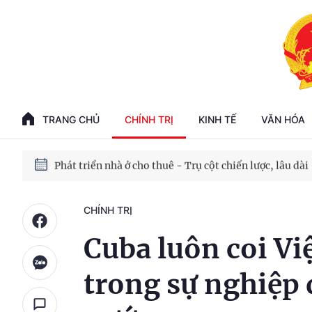
Phát triển kinh tế nhà nước trong kỷ nguyên mới
100 ngày xử lý các điểm nghẽn về chuyển đổi số
TRANG CHỦ
CHÍNH TRỊ
KINH TẾ
VĂN HÓA
Phát triển nhà ở cho thuê - Trụ cột chiến lược, lâu dài
Phát triển kinh tế nhà nước trong kỷ nguyên mới
CHÍNH TRỊ
Cuba luôn coi Vi
trong sự nghiệp 