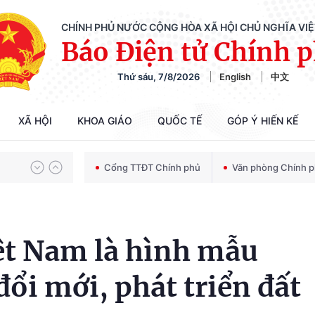
CHÍNH PHỦ NƯỚC CỘNG HÒA XÃ HỘI CHỦ NGHĨA VI
Báo Điện tử Chính 
Thứ sáu, 7/8/2026
English
中文
Chiến dịch 500 ngày đêm tìm kiếm, quy tập và xác định danh tính hài cốt liệt sĩ
XÃ HỘI
KHOA GIÁO
QUỐC TẾ
GÓP Ý HIẾN KẾ
Bảo vệ nền tảng tư tưởng của Đảng trong kỷ nguyên phát triển mới
Cổng TTĐT Chính phủ
Văn phòng Chính 
Chiến dịch 500 ngày đêm tìm kiếm, quy tập và xác định danh tính hài cốt liệt sĩ
ệt Nam là hình mẫu
đổi mới, phát triển đất