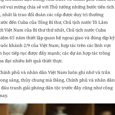
ứ vui mừng chia sẻ với Thủ tướng những bước tiến tích
, nhất là trao đổi đoàn các cấp được duy trì thường
ước đến Cuba của Tổng Bí thư, Chủ tịch nước Tô Lâm
i Việt Nam của Bí thư thứ nhất, Chủ tịch nước Cuba
niệm 65 năm thiết lập quan hệ ngoại giao và đúng dịp kỷ
c khánh 2/9 của Việt Nam; hợp tác trên các lĩnh vực
h học tiếp tục được đẩy mạnh; các dự án hợp tác trồng
ba đạt nhiều kết quả thiết thực.
hính phủ và nhân dân Việt Nam luôn ghi nhớ và trân
, trong sáng, thủy chung mà Đảng, Chính phủ và nhân dân
 đấu tranh giải phóng dân tộc trước đây cũng như công
nay.