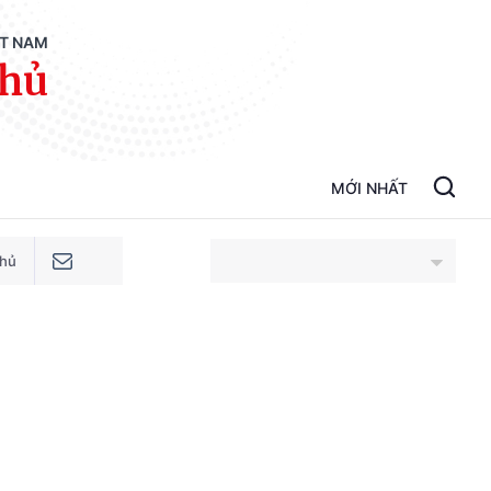
ỆT NAM
phủ
MỚI NHẤT
phủ
An Giang
Bắc Ninh
Cao Bằng