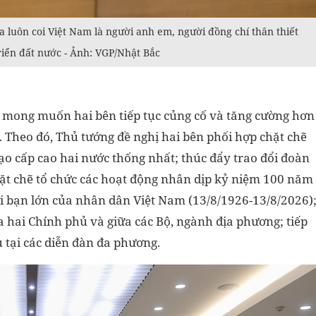
 luôn coi Việt Nam là người anh em, người đồng chí thân thiết
riển đất nước - Ảnh: VGP/Nhật Bắc
ủ mong muốn hai bên tiếp tục củng cố và tăng cường hơn
 Theo đó, Thủ tướng đề nghị hai bên phối hợp chặt chẽ
ạo cấp cao hai nước thống nhất; thúc đẩy trao đổi đoàn
hặt chẽ tổ chức các hoạt động nhân dịp kỷ niệm 100 năm
ời bạn lớn của nhân dân Việt Nam (13/8/1926-13/8/2026)
a hai Chính phủ và giữa các Bộ, ngành địa phương; tiếp
 tại các diễn đàn đa phương.