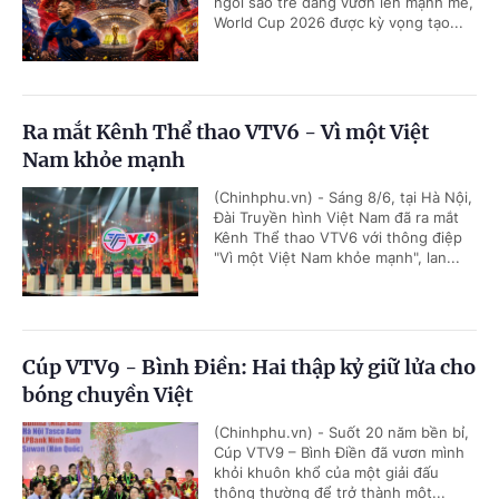
ngôi sao trẻ đang vươn lên mạnh mẽ,
World Cup 2026 được kỳ vọng tạo...
Ra mắt Kênh Thể thao VTV6 - Vì một Việt
Nam khỏe mạnh
(Chinhphu.vn) - Sáng 8/6, tại Hà Nội,
Đài Truyền hình Việt Nam đã ra mắt
Kênh Thể thao VTV6 với thông điệp
"Vì một Việt Nam khỏe mạnh", lan...
Cúp VTV9 - Bình Điền: Hai thập kỷ giữ lửa cho
bóng chuyền Việt
(Chinhphu.vn) - Suốt 20 năm bền bỉ,
Cúp VTV9 – Bình Điền đã vươn mình
khỏi khuôn khổ của một giải đấu
thông thường để trở thành một...