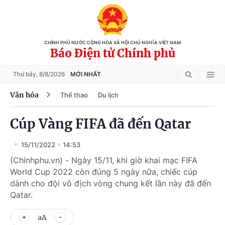
CHÍNH PHỦ NƯỚC CỘNG HÒA XÃ HỘI CHỦ NGHĨA VIỆT NAM
Báo Điện tử Chính phủ
Thứ bảy,
8/8/2026
MỚI NHẤT
Văn hóa
Thể thao
Du lịch
Cúp Vàng FIFA đã đến Qatar
15/11/2022
14:53
(Chinhphu.vn) - Ngày 15/11, khi giờ khai mạc FIFA
World Cup 2022 còn đúng 5 ngày nữa, chiếc cúp
dành cho đội vô địch vòng chung kết lần này đã đến
Qatar.
aA