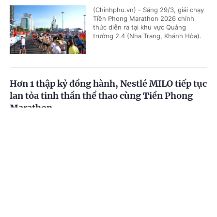
(Chinhphu.vn) - Sáng 29/3, giải chạy
Tiền Phong Marathon 2026 chính
thức diễn ra tại khu vực Quảng
trường 2.4 (Nha Trang, Khánh Hòa).
Hơn 1 thập kỷ đồng hành, Nestlé MILO tiếp tục
lan tỏa tinh thần thể thao cùng Tiền Phong
Marathon
(Chinhphu.vn) - Với cam kết nâng cao
Cổng TTĐT Chính phủ
English
中文
sức bền và nuôi dưỡng tinh thần thể
thao, Nestlé MILO tiếp tục đồng hành
Trang chủ
Media
Tin nóng
Thông tin
cùng Giải Vô địch Quốc gia Báo...
Chuyên mục
Gala Vinh quang Thể thao Việt Nam 2026:
Tôn vinh các huấn luyện viên, vận động viên
CHÍNH TRỊ
KINH TẾ