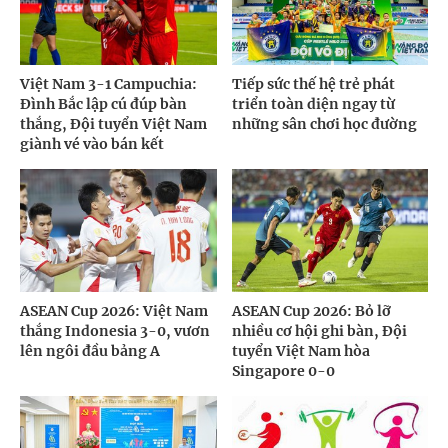
Việt Nam 3-1 Campuchia:
Tiếp sức thế hệ trẻ phát
Đình Bắc lập cú đúp bàn
triển toàn diện ngay từ
thắng, Đội tuyển Việt Nam
những sân chơi học đường
giành vé vào bán kết
ASEAN Cup 2026: Việt Nam
ASEAN Cup 2026: Bỏ lỡ
thắng Indonesia 3-0, vươn
nhiều cơ hội ghi bàn, Đội
lên ngôi đầu bảng A
tuyển Việt Nam hòa
Singapore 0-0