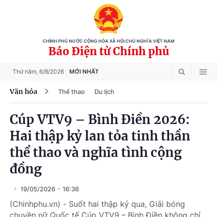
CHÍNH PHỦ NƯỚC CỘNG HÒA XÃ HỘI CHỦ NGHĨA VIỆT NAM
Báo Điện tử Chính phủ
Thứ năm,
6/8/2026
MỚI NHẤT
Văn hóa
Thể thao
Du lịch
Cúp VTV9 – Bình Điền 2026:
Hai thập kỷ lan tỏa tinh thần
thể thao và nghĩa tình cộng
đồng
19/05/2026
16:36
(Chinhphu.vn) - Suốt hai thập kỷ qua, Giải bóng
chuyền nữ Quốc tế Cúp VTV9 – Bình Điền không chỉ