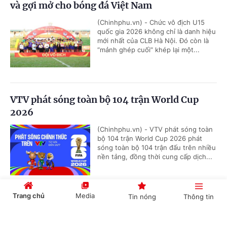
và gợi mở cho bóng đá Việt Nam
(Chinhphu.vn) - Chức vô địch U15
quốc gia 2026 không chỉ là danh hiệu
mới nhất của CLB Hà Nội. Đó còn là
“mảnh ghép cuối” khép lại một...
VTV phát sóng toàn bộ 104 trận World Cup
2026
(Chinhphu.vn) - VTV phát sóng toàn
bộ 104 trận World Cup 2026 phát
sóng toàn bộ 104 trận đấu trên nhiều
nền tảng, đồng thời cung cấp dịch...
Trang chủ
Media
Tin nóng
Thông tin
Nestlé MILO tiếp tục đồng hành cùng giải
bóng đá nhi đồng toàn quốc 2026
Cổng TTĐT Chính phủ
English
中文