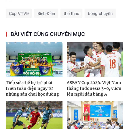
Cúp VTV9
Bình Điền
thể thao
bóng chuyền
BÀI VIẾT CÙNG CHUYÊN MỤC
Tiếp sức thế hệ trẻ phát
ASEAN Cup 2026: Việt Nam
triển toàn diện ngay từ
thắng Indonesia 3-0, vươn
những sân chơi học đường
lên ngôi đầu bảng A