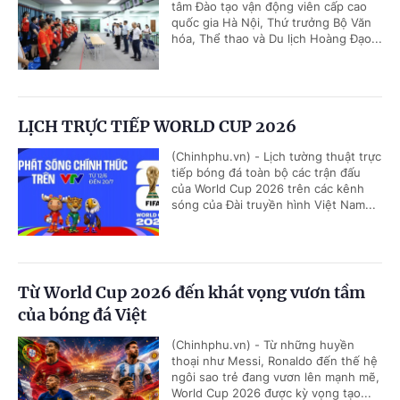
tâm Đào tạo vận động viên cấp cao
quốc gia Hà Nội, Thứ trưởng Bộ Văn
hóa, Thể thao và Du lịch Hoàng Đạo...
LỊCH TRỰC TIẾP WORLD CUP 2026
(Chinhphu.vn) - Lịch tường thuật trực
tiếp bóng đá toàn bộ các trận đấu
của World Cup 2026 trên các kênh
sóng của Đài truyền hình Việt Nam...
Từ World Cup 2026 đến khát vọng vươn tầm
của bóng đá Việt
(Chinhphu.vn) - Từ những huyền
thoại như Messi, Ronaldo đến thế hệ
ngôi sao trẻ đang vươn lên mạnh mẽ,
World Cup 2026 được kỳ vọng tạo...