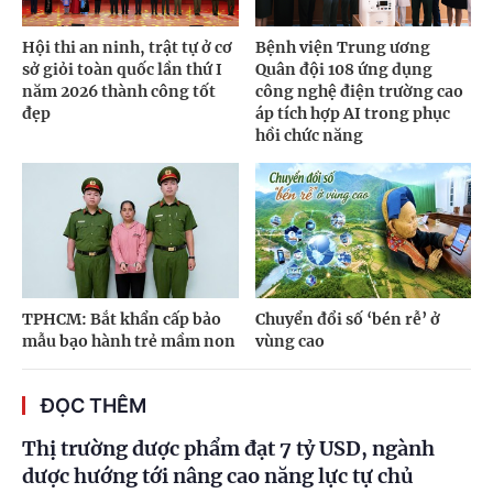
Hội thi an ninh, trật tự ở cơ
Bệnh viện Trung ương
sở giỏi toàn quốc lần thứ I
Quân đội 108 ứng dụng
năm 2026 thành công tốt
công nghệ điện trường cao
đẹp
áp tích hợp AI trong phục
hồi chức năng
TPHCM: Bắt khẩn cấp bảo
Chuyển đổi số ‘bén rễ’ ở
mẫu bạo hành trẻ mầm non
vùng cao
ĐỌC THÊM
Thị trường dược phẩm đạt 7 tỷ USD, ngành
dược hướng tới nâng cao năng lực tự chủ