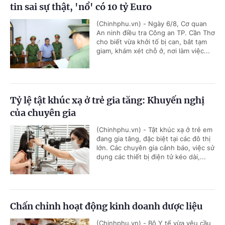
tin sai sự thật, 'nổ' có 10 tỷ Euro
(Chinhphu.vn) - Ngày 6/8, Cơ quan
An ninh điều tra Công an TP. Cần Thơ
cho biết vừa khởi tố bị can, bắt tạm
giam, khám xét chỗ ở, nơi làm việc...
Tỷ lệ tật khúc xạ ở trẻ gia tăng: Khuyến nghị
của chuyên gia
(Chinhphu.vn) - Tật khúc xạ ở trẻ em
đang gia tăng, đặc biệt tại các đô thị
lớn. Các chuyên gia cảnh báo, việc sử
dụng các thiết bị điện tử kéo dài,...
Chấn chỉnh hoạt động kinh doanh dược liệu
(Chinhphu.vn) - Bộ Y tế vừa yêu cầu