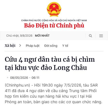
CHÍNH PHỦ NƯỚC CỘNG HÒA XÃ HỘI CHỦ NGHĨA VIỆT NAM
Báo Điện tử Chính phủ
Chủ nhật,
9/8/2026
MỚI NHẤT
Xã hội
Pháp luật
Đời sống
Y tế
Cứu 4 ngư dân tàu cá bị chìm
tại khu vực đảo Long Châu
08/05/2026
06:11
(Chinhphu.vn) - Hồi 19h30 ngày 7/5/2026, tàu SAR
411 đã đưa 4 ngư dân về cầu cảng Trung tâm Phối
hợp tìm kiếm cứu nạn hàng hải khu vực I tại Hải
Phòng an toàn, bàn giao cho các cơ quan chức năng.