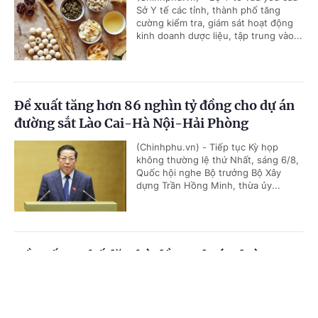
Sở Y tế các tỉnh, thành phố tăng
cường kiểm tra, giám sát hoạt động
kinh doanh dược liệu, tập trung vào...
Đề xuất tăng hơn 86 nghìn tỷ đồng cho dự án
đường sắt Lào Cai-Hà Nội-Hải Phòng
(Chinhphu.vn) - Tiếp tục Kỳ họp
không thường lệ thứ Nhất, sáng 6/8,
Quốc hội nghe Bộ trưởng Bộ Xây
dựng Trần Hồng Minh, thừa ủy...
Đề xuất cơ chế đặc thù đầu tư dự án đường
Vành đai 5-Vùng Thủ đô Hà Nội
Cổng TTĐT Chính phủ
English
中文
(Chinhphu.vn) - Tiếp tục chương
trình Kỳ họp không thường lệ thứ
Trang chủ
Media
Tin nóng
Thông tin