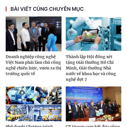
BÀI VIẾT CÙNG CHUYÊN MỤC
Doanh nghiệp công nghệ
Thành lập Hội đồng xét
Việt Nam phải làm chủ công
tặng Giải thưởng Hồ Chí
nghệ chiến lược, vươn ra thị
Minh, Giải thưởng Nhà
trường quốc tế
nước về khoa học và công
nghệ đợt 7
Phê duyệt Chương trình
CT Group cam kết đưa công