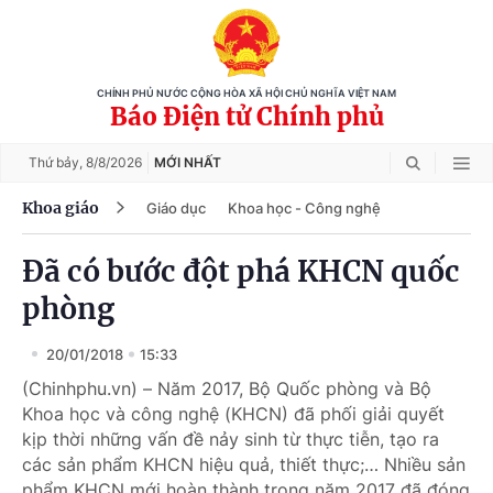
CHÍNH PHỦ NƯỚC CỘNG HÒA XÃ HỘI CHỦ NGHĨA VIỆT NAM
Báo Điện tử Chính phủ
Thứ bảy,
8/8/2026
MỚI NHẤT
Khoa giáo
Giáo dục
Khoa học - Công nghệ
Đã có bước đột phá KHCN quốc
phòng
20/01/2018
15:33
(Chinhphu.vn) – Năm 2017, Bộ Quốc phòng và Bộ
Khoa học và công nghệ (KHCN) đã phối giải quyết
kịp thời những vấn đề nảy sinh từ thực tiễn, tạo ra
các sản phẩm KHCN hiệu quả, thiết thực;… Nhiều sản
phẩm KHCN mới hoàn thành trong năm 2017 đã đóng