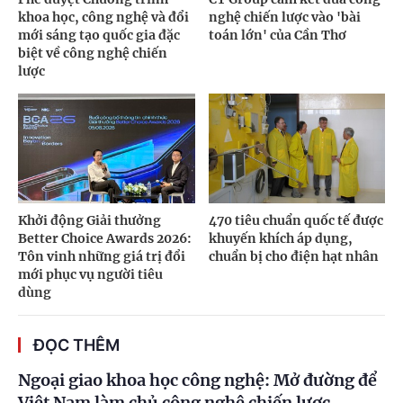
khoa học, công nghệ và đổi
nghệ chiến lược vào 'bài
mới sáng tạo quốc gia đặc
toán lớn' của Cần Thơ
biệt về công nghệ chiến
lược
Khởi động Giải thưởng
470 tiêu chuẩn quốc tế được
Better Choice Awards 2026:
khuyến khích áp dụng,
Tôn vinh những giá trị đổi
chuẩn bị cho điện hạt nhân
mới phục vụ người tiêu
dùng
ĐỌC THÊM
Ngoại giao khoa học công nghệ: Mở đường để
Việt Nam làm chủ công nghệ chiến lược