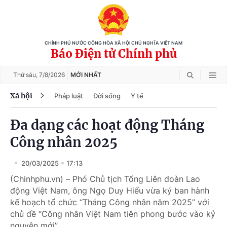
CHÍNH PHỦ NƯỚC CỘNG HÒA XÃ HỘI CHỦ NGHĨA VIỆT NAM
Báo Điện tử Chính phủ
Thứ sáu,
7/8/2026
MỚI NHẤT
Xã hội
Pháp luật
Đời sống
Y tế
Đa dạng các hoạt động Tháng
Công nhân 2025
20/03/2025
17:13
(Chinhphu.vn) – Phó Chủ tịch Tổng Liên đoàn Lao
động Việt Nam, ông Ngọ Duy Hiểu vừa ký ban hành
kế hoạch tổ chức “Tháng Công nhân năm 2025” với
chủ đề “Công nhân Việt Nam tiên phong bước vào kỷ
nguyên mới”.