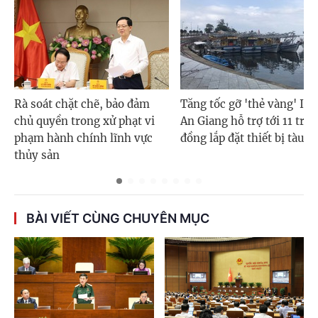
Rà soát chặt chẽ, bảo đảm
Tăng tốc gỡ 'thẻ vàng' IUU
chủ quyền trong xử phạt vi
An Giang hỗ trợ tới 11 triệ
phạm hành chính lĩnh vực
đồng lắp đặt thiết bị tàu cá
thủy sản
BÀI VIẾT CÙNG CHUYÊN MỤC