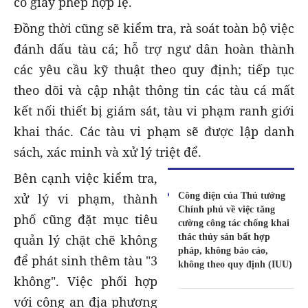
có giấy phép hợp lệ.
Đồng thời cũng sẽ kiểm tra, rà soát toàn bộ việc
đánh dấu tàu cá; hỗ trợ ngư dân hoàn thành
các yêu cầu kỹ thuật theo quy định; tiếp tục
theo dõi và cập nhật thông tin các tàu cá mất
kết nối thiết bị giám sát, tàu vi phạm ranh giới
khai thác. Các tàu vi phạm sẽ được lập danh
sách, xác minh và xử lý triệt để.
Bên cạnh việc kiểm tra,
Công điện của Thủ tướng
xử lý vi phạm, thành
Chính phủ về việc tăng
phố cũng đặt mục tiêu
cường công tác chống khai
thác thủy sản bất hợp
quản lý chặt chẽ không
pháp, không báo cáo,
để phát sinh thêm tàu "3
không theo quy định (IUU)
không". Việc phối hợp
với công an địa phương