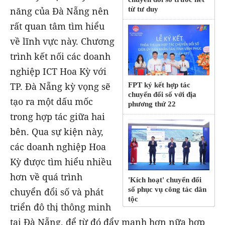
năng của Đà Nẵng nên
từ tư duy
rất quan tâm tìm hiểu
về lĩnh vực này. Chương
trình kết nối các doanh
nghiệp ICT Hoa Kỳ với
TP. Đà Nẵng kỳ vọng sẽ
FPT ký kết hợp tác
chuyển đổi số với địa
tạo ra một dấu mốc
phương thứ 22
trong hợp tác giữa hai
bên. Qua sự kiện này,
các doanh nghiệp Hoa
Kỳ được tìm hiểu nhiều
hơn về quá trình
'Kích hoạt' chuyển đổi
số phục vụ công tác dân
chuyển đổi số và phát
tộc
triển đô thị thông minh
tại Đà Nẵng, để từ đó đẩy mạnh hơn nữa hợp