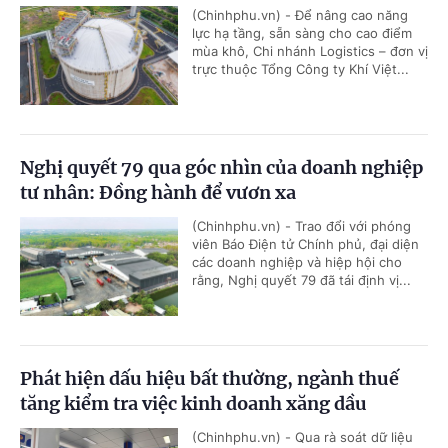
(Chinhphu.vn) - Để nâng cao năng
lực hạ tầng, sẵn sàng cho cao điểm
mùa khô, Chi nhánh Logistics – đơn vị
trực thuộc Tổng Công ty Khí Việt...
Nghị quyết 79 qua góc nhìn của doanh nghiệp
tư nhân: Đồng hành để vươn xa
(Chinhphu.vn) - Trao đổi với phóng
viên Báo Điện tử Chính phủ, đại diện
các doanh nghiệp và hiệp hội cho
rằng, Nghị quyết 79 đã tái định vị...
Phát hiện dấu hiệu bất thường, ngành thuế
tăng kiểm tra việc kinh doanh xăng dầu
(Chinhphu.vn) - Qua rà soát dữ liệu