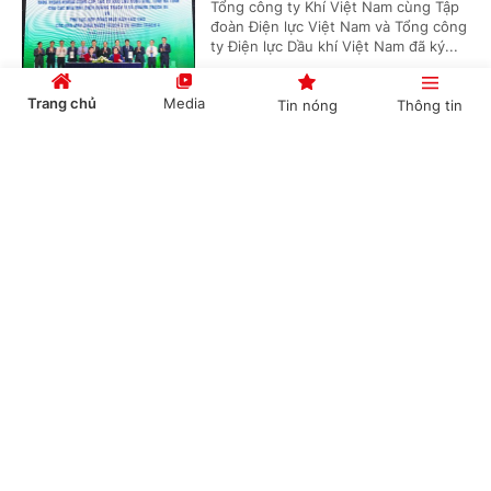
Tổng công ty Khí Việt Nam cùng Tập
đoàn Điện lực Việt Nam và Tổng công
ty Điện lực Dầu khí Việt Nam đã ký...
Trang chủ
Media
Tin nóng
Thông tin
'Bón đúng, bón ít' – Triết lý làm nông nghiệp
Cổng TTĐT Chính phủ
English
中文
tử tế của một doanh nghiệp phân bón
(Chinhphu.vn) - Gần 3 thập kỷ gắn
bó với ngành phân bón, ông Phạm
Quốc Trung, Tổng Giám đốc Công ty
Cổ phần Phân bón MTK đã chọn...
Chuyên mục
CHÍNH TRỊ
KINH TẾ
Nghị quyết 79: Làn gió mới cho “hệ sinh thái
công – tư đồng hành”
VĂN HÓA
XÃ HỘI
(Chinhphu.vn) - Trong bối cảnh yêu
KHOA GIÁO
QUỐC TẾ
cầu tái cấu trúc nền kinh tế và nâng
cao năng lực cạnh tranh ngày càng