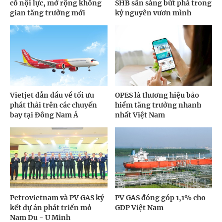
cố nội lực, mở rộng không
SHB sẵn sàng bứt phá trong
gian tăng trưởng mới
kỷ nguyên vươn mình
Vietjet dẫn đầu về tối ưu
OPES là thương hiệu bảo
phát thải trên các chuyến
hiểm tăng trưởng nhanh
bay tại Đông Nam Á
nhất Việt Nam
Petrovietnam và PV GAS ký
PV GAS đóng góp 1,1% cho
kết dự án phát triển mỏ
GDP Việt Nam
Nam Du - U Minh