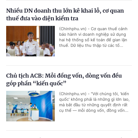
Nhiều DN doanh thu lớn kê khai lỗ, cơ quan
thuế đưa vào diện kiểm tra
(Chinhphu.vn) - Cơ quan thuế cảnh
báo hành vi doanh nghiệp sử dụng
hai hệ thống sổ kế toán để gian lận
thuế. Dữ liệu thu thập từ các tổ...
Chủ tịch ACB: Mỗi đồng vốn, dòng vốn đều
góp phần “kiến quốc”
(Chinhphu.vn) - "Với chúng tôi, 'kiến
quốc' không phải là những gì lớn lao,
mà bắt đầu từ những quyết định rất
cụ thể — mỗi dòng vốn, đồng vốn...