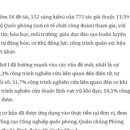
gồm 56 đề tài, 152 sáng kiến) của 775 tác giả thuộc 11/39
ộ Quốc phòng (nơi có tổ chức công đoàn) tham gia, với
in; hóa học, môi trường; giáo dục đào tạo-huấn luyện
, tự động hóa; cơ khí, động lực, công trình quân sự; hậu
ực khác.
thứ I đã hướng mạnh vào các vấn đề mới, nhất là sự
,3% công trình nghiên cứu liên quan đến điện tử, tự
i số; 31,7% công trình nghiên cứu liên quan đến cơ khí
 trình nghiên cứu thuộc lĩnh vực vũ khí đạn; 10,5% công
y dược.
g cơ bản đã được ứng dụng vào thực tiễn tại đơn vị, đem
ị: Tổng cục Công nghiệp quốc phòng, Quân chủng Phòng