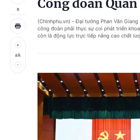
Công đoàn Quân đ
0
(Chinhphu.vn) - Đại tướng Phan Văn Giang n
công đoàn phải thực sự coi phát triển kh
còn là động lực trực tiếp nâng cao chất l
aA