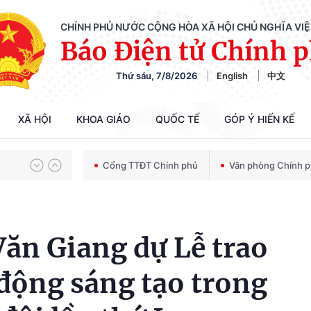
CHÍNH PHỦ NƯỚC CỘNG HÒA XÃ HỘI CHỦ NGHĨA VI
Báo Điện tử Chính 
Chiến dịch 500 ngày đêm tìm kiếm, quy tập và xác định danh tính hài cốt liệt sĩ
Thứ sáu, 7/8/2026
English
中文
Bảo vệ nền tảng tư tưởng của Đảng trong kỷ nguyên phát triển mới
XÃ HỘI
KHOA GIÁO
QUỐC TẾ
GÓP Ý HIẾN KẾ
Cổng TTĐT Chính phủ
Văn phòng Chính 
Chiến dịch 500 ngày đêm tìm kiếm, quy tập và xác định danh tính hài cốt liệt sĩ
ăn Giang dự Lễ trao
động sáng tạo trong