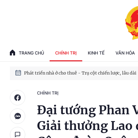
Phát triển kinh tế nhà nước trong kỷ nguyên mới
100 ngày xử lý các điểm nghẽn về chuyển đổi số
TRANG CHỦ
CHÍNH TRỊ
KINH TẾ
VĂN HÓA
Phát triển nhà ở cho thuê - Trụ cột chiến lược, lâu dài
Phát triển kinh tế nhà nước trong kỷ nguyên mới
CHÍNH TRỊ
Đại tướng Phan V
Giải thưởng Lao 