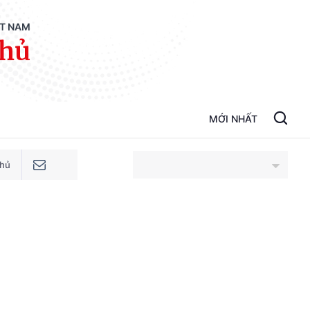
ỆT NAM
phủ
MỚI NHẤT
phủ
An Giang
Bắc Ninh
Cao Bằng