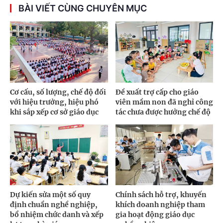
BÀI VIẾT CÙNG CHUYÊN MỤC
Cơ cấu, số lượng, chế độ đối
Đề xuất trợ cấp cho giáo
với hiệu trưởng, hiệu phó
viên mầm non đã nghỉ công
khi sắp xếp cơ sở giáo dục
tác chưa được hưởng chế độ
Dự kiến sửa một số quy
Chính sách hỗ trợ, khuyến
định chuẩn nghề nghiệp,
khích doanh nghiệp tham
bổ nhiệm chức danh và xếp
gia hoạt động giáo dục