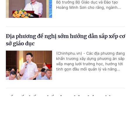
Bộ trưởng Bộ Giáo dục và Đào tạo
Hoàng Minh Sơn cho rằng, ngành...
Địa phương đề nghị sớm hướng dẫn sắp xếp cơ
sở giáo dục
(Chinhphu.vn) - Các địa phương đang
khẩn trương xây dựng phương án sắp
xếp mạng lưới trường học, hướng tới
tinh gọn đầu mối quản lý và nâng...
Đề xuất thống nhất công nhận chứng chỉ
trong hệ thống giáo dục quốc dân
Cổng TTĐT Chính phủ
English
中文
(Chinhphu.vn) - Bộ Giáo dục và Đào
tạo đang lấy ý kiến đối với dự thảo
Trang chủ
Media
Tin nóng
Thông tin
Thông tư quy định việc công nhận
chứng chỉ để sử dụng trong hệ...