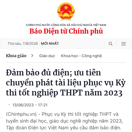
CHÍNH PHỦ NƯỚC CỘNG HÒA XÃ HỘI CHỦ NGHĨA VIỆT NAM
Báo Điện tử Chính phủ
Thứ sáu,
7/8/2026
MỚI NHẤT
Khoa giáo
Giáo dục
Khoa học - Công nghệ
Đảm bảo đủ điện; ưu tiên
chuyển phát tài liệu phục vụ Kỳ
thi tốt nghiệp THPT năm 2023
13/06/2023
17:21
(Chinhphu.vn) - Phục vụ Kỳ thi tốt nghiệp THPT và
tuyển sinh đại học, giáo dục nghề nghiệp năm 2023,
Tập đoàn Điện lực Việt Nam yêu cầu đảm bảo điện.