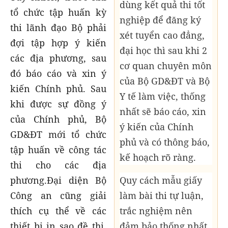
dùng kết quả thi tốt
tổ chức tập huấn kỳ
nghiệp để đăng ký
thi lãnh đạo Bộ phải
xét tuyển cao đẳng,
đợi tập hợp ý kiến
đại học thì sau khi 2
các địa phương, sau
cơ quan chuyên môn
đó báo cáo và xin ý
của Bộ GD&ĐT và Bộ
kiến Chính phủ. Sau
Y tế làm việc, thống
khi được sự đồng ý
nhất sẽ báo cáo, xin
của Chính phủ, Bộ
ý kiến của Chính
GD&ĐT mới tổ chức
phủ và có thông báo,
tập huấn về công tác
kế hoạch rõ ràng.
thi cho các địa
Quy cách mẫu giấy
phương.Đại diện Bộ
làm bài thi tự luận,
Công an cũng giải
trắc nghiệm nên
thích cụ thể về các
đảm bảo thống nhất
thiết bị in sao đề thi,