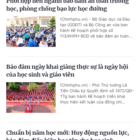
Phối hợp liên ngành bảo đảm an toàn trường
học, phòng chống bạo lực học đường
(Chinhphu.vn) - Bộ Giáo dục và Đào
tạo (GDĐT) và Bộ Công an vừa ban
hành Kế hoạch phối hợp số
113/KHPH-BCĐ về bảo đảm an toàn...
Bảo đảm ngày khai giảng thực sự là ngày hội
của học sinh và giáo viên
(Chinhphu.vn) - Phó Thủ tướng Lê
Tiến Châu ký Quyết định số 1472/QĐ-
TTg ban hành Kế hoạch triển khai
thực hiện kết luận của đồng chí...
Chuẩn bị năm học mới: Huy động nguồn lực,