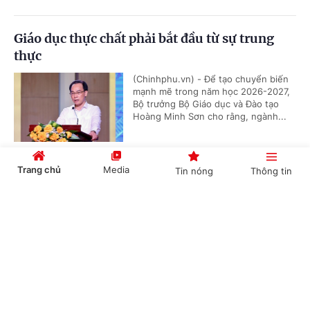
Giáo dục thực chất phải bắt đầu từ sự trung
thực
(Chinhphu.vn) - Để tạo chuyển biến
mạnh mẽ trong năm học 2026-2027,
Bộ trưởng Bộ Giáo dục và Đào tạo
Hoàng Minh Sơn cho rằng, ngành...
Trang chủ
Media
Tin nóng
Thông tin
Địa phương đề nghị sớm hướng dẫn sắp xếp cơ
sở giáo dục
Cổng TTĐT Chính phủ
English
中文
(Chinhphu.vn) - Các địa phương đang
khẩn trương xây dựng phương án sắp
xếp mạng lưới trường học, hướng tới
tinh gọn đầu mối quản lý và nâng...
Chuyên mục