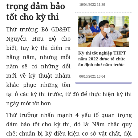
trọng đảm bảo
19/04/2022 11:39
tốt cho kỳ thi
Thứ trưởng Bộ GD&ĐT
Nguyễn Hữu Độ cho
biết, tuy kỳ thi diễn ra
Kỳ thi tốt nghiệp THPT
hằng năm, nhưng mỗi
năm 2022 được tổ chức
ổn định như năm trước
năm sẽ có những đổi
mới về kỹ thuật nhằm
06/10/2021 15:04
khắc phục những tồn
tại ở các kỳ thi trước, từ đó để thực hiện kỳ thi
ngày một tốt hơn.
Thứ trưởng nhấn mạnh 4 yếu tố quan trọng
đảm bảo tốt cho kỳ thi, đó là: Nắm chắc quy
chế; chuẩn bị kỹ điều kiện cơ sở vật chất, đội