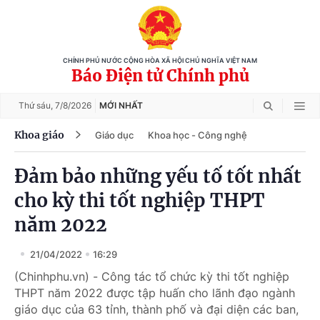
CHÍNH PHỦ NƯỚC CỘNG HÒA XÃ HỘI CHỦ NGHĨA VIỆT NAM
Báo Điện tử Chính phủ
Thứ sáu,
7/8/2026
MỚI NHẤT
Khoa giáo
Giáo dục
Khoa học - Công nghệ
Đảm bảo những yếu tố tốt nhất
cho kỳ thi tốt nghiệp THPT
năm 2022
21/04/2022
16:29
(Chinhphu.vn) - Công tác tổ chức kỳ thi tốt nghiệp
THPT năm 2022 được tập huấn cho lãnh đạo ngành
giáo dục của 63 tỉnh, thành phố và đại diện các ban,