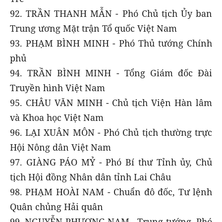
92. TRẦN THANH MẪN - Phó Chủ tịch Ủy ban
Trung ương Mặt trận Tổ quốc Việt Nam
93. PHẠM BÌNH MINH - Phó Thủ tướng Chính
phủ
94. TRẦN BÌNH MINH - Tổng Giám đốc Đài
Truyền hình Việt Nam
95. CHÂU VĂN MINH - Chủ tịch Viện Hàn lâm
và Khoa học Việt Nam
96. LẠI XUÂN MÔN - Phó Chủ tịch thường trực
Hội Nông dân Việt Nam
97. GIÀNG PÁO MỶ - Phó Bí thư Tỉnh ủy, Chủ
tịch Hội đồng Nhân dân tỉnh Lai Châu
98. PHẠM HOÀI NAM - Chuẩn đô đốc, Tư lệnh
Quân chủng Hải quân
99. NGUYỄN PHƯƠNG NAM - Trung tướng, Phó