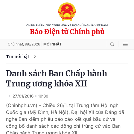
CHÍNH PHỦ NƯỚC CỘNG HÒA XÃ HỘI CHỦ NGHĨA VIỆT NAM
Báo Điện tử Chính phủ
Chủ nhật,
9/8/2026
MỚI NHẤT
Tin nổi bật
Danh sách Ban Chấp hành
Trung ương khóa XII
27/01/2016
19:30
(Chinhphu.vn) - Chiều 26/1, tại Trung tâm Hội nghị
Quốc gia (Mỹ Đình, Hà Nội), Đại hội XII của Đảng đã
nghe Ban kiểm phiếu báo cáo kết quả bầu cử và
công bố danh sách các đồng chí trúng cử vào Ban
Chấp hành Trung ương khóa XII.