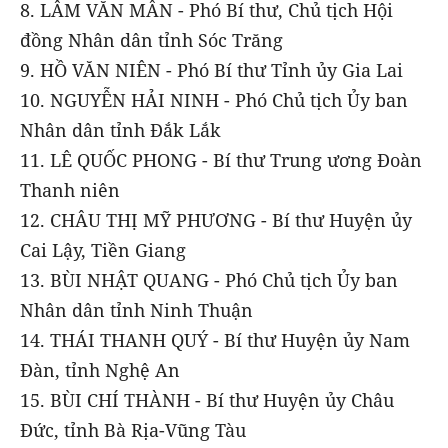
8. LÂM VĂN MẪN - Phó Bí thư, Chủ tịch Hội
đồng Nhân dân tỉnh Sóc Trăng
9. HỒ VĂN NIÊN - Phó Bí thư Tỉnh ủy Gia Lai
10. NGUYỄN HẢI NINH - Phó Chủ tịch Ủy ban
Nhân dân tỉnh Đắk Lắk
11. LÊ QUỐC PHONG - Bí thư Trung ương Đoàn
Thanh niên
12. CHÂU THỊ MỸ PHƯƠNG - Bí thư Huyện ủy
Cai Lậy, Tiền Giang
13. BÙI NHẬT QUANG - Phó Chủ tịch Ủy ban
Nhân dân tỉnh Ninh Thuận
14. THÁI THANH QUÝ - Bí thư Huyện ủy Nam
Đàn, tỉnh Nghệ An
15. BÙI CHÍ THÀNH - Bí thư Huyện ủy Châu
Đức, tỉnh Bà Rịa-Vũng Tàu