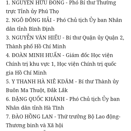
1. NGUYỄN HỮU ĐÔNG - Phó Bí thư Thường
trực Tỉnh ủy Phú Thọ
2. NGÔ ĐÔNG HẢI - Phó Chủ tịch Ủy ban Nhân
dân tỉnh Bình Định
3. NGUYỄN VĂN HIẾU - Bí thư Quận ủy Quận 2,
Thành phố Hồ Chí Minh
4. ĐOÀN MINH HUẤN - Giám đốc Học viện
Chính trị khu vực 1, Học viện Chính trị quốc
gia Hồ Chí Minh
5. Y THANH HÀ NIÊ KDĂM - Bí thư Thành ủy
Buôn Ma Thuột, Đắk Lắk
6. ĐẶNG QUỐC KHÁNH - Phó Chủ tịch Ủy ban
Nhân dân tỉnh Hà Tĩnh
7. ĐÀO HỒNG LAN - Thứ trưởng Bộ Lao động-
Thương binh và Xã hội