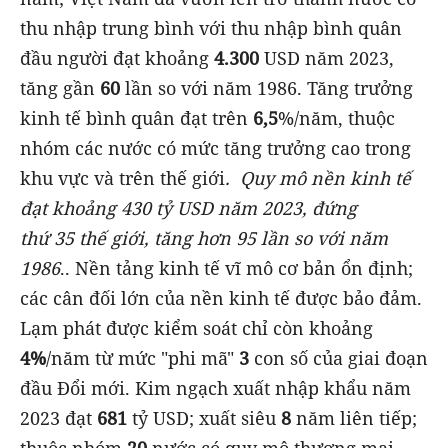
thu nhập trung bình với thu nhập bình quân
đầu người đạt khoảng
4.300
USD năm 2023,
tăng gần
60
lần so với năm 1986. Tăng trưởng
kinh tế bình quân đạt trên
6,5
%/năm, thuộc
nhóm các nước có mức tăng trưởng cao trong
khu vực và trên thế giới
.
Quy mô nền kinh tế
đạt khoảng 430 tỷ USD năm 2023, đứng
thứ
35
thế giới, tăng hơn 95 lần so với năm
1986
.. Nền tảng kinh tế vĩ mô cơ bản ổn định;
các cân đối lớn của nền kinh tế được bảo đảm.
Lạm phát được kiểm soát chỉ còn khoảng
4%
/năm từ mức "phi mã"
3
con số của giai đoạn
đầu Đổi mới. Kim ngạch xuất nhập khẩu năm
2023 đạt
681
tỷ USD; xuất siêu
8
năm liên tiếp;
thuộc nhóm
20
nước có quy mô thương mại