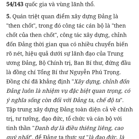
54/143
quốc gia và vùng lãnh thổ.
5.
Quán triệt quan điểm
xây dựng Đảng là
"then chốt", trong đó công tác cán bộ là "then
chốt của then chốt", công tác xây dựng, chỉnh
đốn Đảng thời gian qua có nhiều chuyển biến
rõ nét, hiệu quả dưới sự lãnh đạo của Trung
ương Đảng, Bộ Chính trị, Ban Bí thư, đứng đầu
là đồng chí Tổng Bí thư Nguyễn Phú Trọng.
Đồng chí đã khẳng định "
Xây dựng, chỉnh đốn
Đảng luôn là nhiệm vụ đặc biệt quan trọng, có
ý nghĩa sống còn đối với Đảng ta, chế độ ta
".
Tập trung xây dựng Đảng toàn diện cả về chính
trị, tư tưởng, đạo đức, tổ chức và cán bộ với
tinh thần "
Danh dự là điều thiêng liêng, cao
quý nhất
", để Đảng ta thực sự "
là đạo đức, là