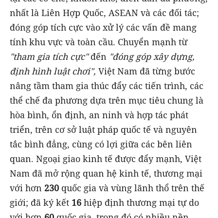
nhất là Liên Hợp Quốc, ASEAN và các đối tác;
đóng góp tích cực vào xử lý các vấn đề mang
tính khu vực và toàn cầu. Chuyển mạnh từ
"tham gia tích cực"
đến
"đóng góp xây dựng,
định hình luật chơi",
Việt Nam đã từng bước
nâng tầm tham gia thúc đẩy các tiến trình, các
thể chế đa phương dựa trên mục tiêu chung là
hòa bình, ổn định, an ninh và hợp tác phát
triển, trên cơ sở luật pháp quốc tế và nguyên
tắc bình đẳng, cùng có lợi giữa các bên liên
quan. Ngoại giao kinh tế được đẩy mạnh, Việt
Nam đã mở rộng quan hệ kinh tế, thương mại
với hơn
230
quốc gia và vùng lãnh thổ trên thế
giới; đã ký kết
16
hiệp định thương mại tự do
với hơn
60
quốc gia, trong đó có nhiều nền