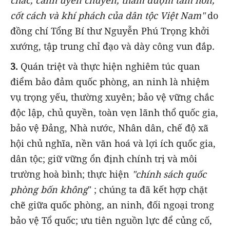
chắc, cành uyển chuyển, thấm đượm tâm hồn,
cốt cách và khí phách của dân tộc Việt Nam"
do
đồng chí Tổng Bí thư Nguyễn Phú Trọng khởi
xướng, tập trung chỉ đạo và dày công vun đắp
.
3.
Quán triệt và thực hiện nghiêm túc quan
điểm
bảo đảm quốc phòng, an ninh là nhiệm
vụ trọng yếu, thường xuyên; bảo vệ vững chắc
độc lập, chủ quyền, toàn vẹn lãnh thổ quốc gia,
bảo vệ Đảng, Nhà nước, Nhân dân, chế độ xã
hội chủ nghĩa, nền văn hoá và lợi ích quốc gia,
dân tộc; giữ vững ổn định chính trị và môi
trường hoà bình; thực hiện
"chính sách quốc
phòng bốn không
" ; chúng ta đã kết hợp chặt
chẽ giữa quốc phòng, an ninh, đối ngoại trong
bảo vệ Tổ quốc; ưu tiên nguồn lực để củng cố,