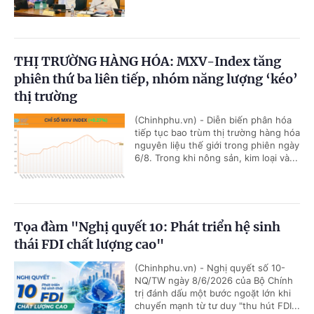
THỊ TRƯỜNG HÀNG HÓA: MXV-Index tăng
phiên thứ ba liên tiếp, nhóm năng lượng ‘kéo’
thị trường
(Chinhphu.vn) - Diễn biến phân hóa
tiếp tục bao trùm thị trường hàng hóa
nguyên liệu thế giới trong phiên ngày
6/8. Trong khi nông sản, kim loại và...
Tọa đàm "Nghị quyết 10: Phát triển hệ sinh
thái FDI chất lượng cao"
(Chinhphu.vn) - Nghị quyết số 10-
NQ/TW ngày 8/6/2026 của Bộ Chính
trị đánh dấu một bước ngoặt lớn khi
chuyển mạnh từ tư duy "thu hút FDI...