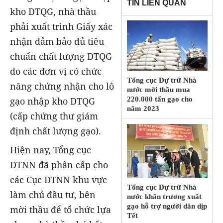
TIN LIÊN QUAN
kho DTQG, nhà thầu
phải xuất trình Giấy xác
nhận đảm bảo đủ tiêu
chuẩn chất lượng DTQG
do các đơn vị có chức
Tổng cục Dự trữ Nhà
năng chứng nhận cho lô
nước mời thầu mua
gạo nhập kho DTQG
220.000 tấn gạo cho
năm 2023
(cấp chứng thư giám
định chất lượng gạo).
Hiện nay, Tổng cục
DTNN đã phân cấp cho
các Cục DTNN khu vực
Tổng cục Dự trữ Nhà
làm chủ đầu tư, bên
nước khẩn trương xuất
gạo hỗ trợ người dân dịp
mời thầu để tổ chức lựa
Tết