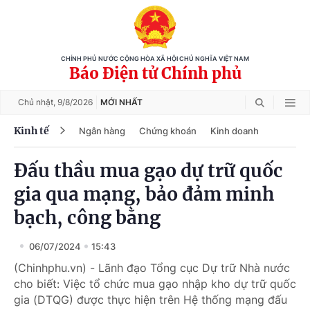
CHÍNH PHỦ NƯỚC CỘNG HÒA XÃ HỘI CHỦ NGHĨA VIỆT NAM
Báo Điện tử Chính phủ
Chủ nhật,
9/8/2026
MỚI NHẤT
Kinh tế
Ngân hàng
Chứng khoán
Kinh doanh
Đấu thầu mua gạo dự trữ quốc
gia qua mạng, bảo đảm minh
bạch, công bằng
06/07/2024
15:43
(Chinhphu.vn) - Lãnh đạo Tổng cục Dự trữ Nhà nước
cho biết: Việc tổ chức mua gạo nhập kho dự trữ quốc
gia (DTQG) được thực hiện trên Hệ thống mạng đấu