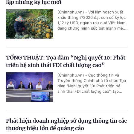
lập những kỷ lục mới
(Chinhphu.vn) - Với kim ngạch xuất
khẩu tháng 7/2026 đạt con số kỷ lục
1,12 tỷ USD, ngành rau quả Việt Nam
đang chứng minh sức bật mạnh mẽ....
TỔNG THUẬT: Tọa đàm “Nghị quyết 10: Phát
triển hệ sinh thái FDI chất lượng cao”
(Chinhphu.vn) - Cục thông tin và
Truyền thông Chính phủ tổ chức Tọa
đàm "Nghị quyết 10: Phát triển hệ
sinh thái FDI chất lượng cao", tập...
Phát hiện doanh nghiệp sử dụng thông tin các
thương hiệu lớn để quảng cáo