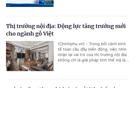
Thị trường nội địa: Động lực tăng trưởng mới
cho ngành gỗ Việt
(Chinhphu.vn) - Trong bối cảnh kinh
tế toàn cầu đầy biến động, việc nhìn
nhận lại vai trò của thị trường nội địa
không chỉ là giải pháp tình thế mà là...
Ngành sữa Việt: Mô hình chuỗi liên kết và
diện mạo nông thôn mới
Cổng TTĐT Chính phủ
English
中文
(Chinhphu.vn) - Từ một quốc gia phụ
thuộc phần lớn vào sữa bột nhập
Trang chủ
Media
Tin nóng
Thông tin
khẩu để hoàn nguyên, ngành chăn
nuôi bò sữa Việt Nam đã có bước...