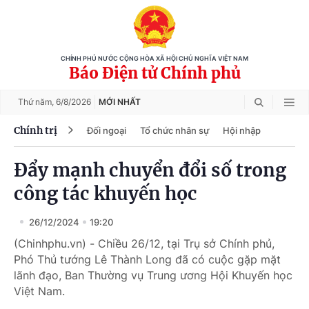
CHÍNH PHỦ NƯỚC CỘNG HÒA XÃ HỘI CHỦ NGHĨA VIỆT NAM
Báo Điện tử Chính phủ
Thứ năm,
6/8/2026
MỚI NHẤT
Chính trị
Đối ngoại
Tổ chức nhân sự
Hội nhập
Đẩy mạnh chuyển đổi số trong
công tác khuyến học
26/12/2024
19:20
(Chinhphu.vn) - Chiều 26/12, tại Trụ sở Chính phủ,
Phó Thủ tướng Lê Thành Long đã có cuộc gặp mặt
lãnh đạo, Ban Thường vụ Trung ương Hội Khuyến học
Việt Nam.