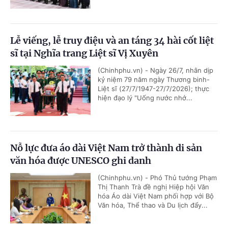
Lễ viếng, lễ truy điệu và an táng 34 hài cốt liệt
sĩ tại Nghĩa trang Liệt sĩ Vị Xuyên
(Chinhphu.vn) - Ngày 26/7, nhân dịp
kỷ niệm 79 năm ngày Thương binh-
Liệt sĩ (27/7/1947-27/7/2026); thực
hiện đạo lý "Uống nước nhớ...
Nỗ lực đưa áo dài Việt Nam trở thành di sản
văn hóa được UNESCO ghi danh
(Chinhphu.vn) - Phó Thủ tướng Phạm
Thị Thanh Trà đề nghị Hiệp hội Văn
hóa Áo dài Việt Nam phối hợp với Bộ
Văn hóa, Thể thao và Du lịch đẩy...