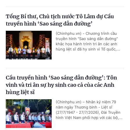
Tổng Bí thư, Chủ tịch nước Tô Lâm dự Cầu
truyền hình ‘Sao sáng dẫn đường’
(Chinhphu.vn) - Chương trình cầu
truyền hình "Sao sáng dẫn đường"
khắc họa hành trình tri ân các anh
hùng liệt sĩ đã hy sinh vì Tổ quốc,...
Cầu truyền hình ‘Sao sáng dẫn đường’: Tôn
vinh và tri ân sự hy sinh cao cả của các Anh
hùng liệt sĩ
(Chinhphu.vn) – Nhân kỷ niệm 79
năm ngày Thương binh - Liệt sĩ
(27/7/1947 - 27/7/2026), Đài Truyền
hình Việt Nam phối hợp với các bộ,...