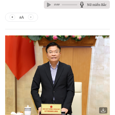
Nữ miền Bắc
0:00
aA