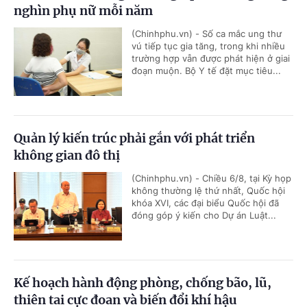
nghìn phụ nữ mỗi năm
(Chinhphu.vn) - Số ca mắc ung thư
vú tiếp tục gia tăng, trong khi nhiều
trường hợp vẫn được phát hiện ở giai
đoạn muộn. Bộ Y tế đặt mục tiêu...
Quản lý kiến trúc phải gắn với phát triển
không gian đô thị
(Chinhphu.vn) - Chiều 6/8, tại Kỳ họp
không thường lệ thứ nhất, Quốc hội
khóa XVI, các đại biểu Quốc hội đã
đóng góp ý kiến cho Dự án Luật...
Kế hoạch hành động phòng, chống bão, lũ,
thiên tai cực đoan và biến đổi khí hậu