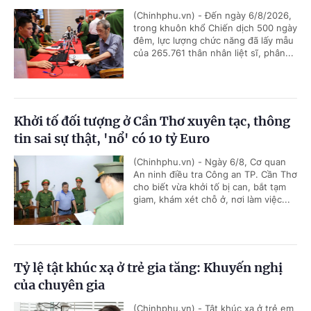
(Chinhphu.vn) - Đến ngày 6/8/2026,
trong khuôn khổ Chiến dịch 500 ngày
đêm, lực lượng chức năng đã lấy mẫu
của 265.761 thân nhân liệt sĩ, phân...
Khởi tố đối tượng ở Cần Thơ xuyên tạc, thông
tin sai sự thật, 'nổ' có 10 tỷ Euro
(Chinhphu.vn) - Ngày 6/8, Cơ quan
An ninh điều tra Công an TP. Cần Thơ
cho biết vừa khởi tố bị can, bắt tạm
giam, khám xét chỗ ở, nơi làm việc...
Tỷ lệ tật khúc xạ ở trẻ gia tăng: Khuyến nghị
của chuyên gia
(Chinhphu.vn) - Tật khúc xạ ở trẻ em