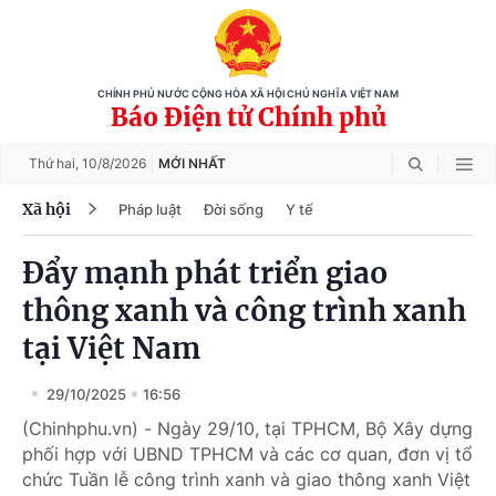
CHÍNH PHỦ NƯỚC CỘNG HÒA XÃ HỘI CHỦ NGHĨA VIỆT NAM
Báo Điện tử Chính phủ
Thứ hai,
10/8/2026
MỚI NHẤT
Xã hội
Pháp luật
Đời sống
Y tế
Đẩy mạnh phát triển giao
thông xanh và công trình xanh
tại Việt Nam
29/10/2025
16:56
(Chinhphu.vn) - Ngày 29/10, tại TPHCM, Bộ Xây dựng
phối hợp với UBND TPHCM và các cơ quan, đơn vị tổ
chức Tuần lễ công trình xanh và giao thông xanh Việt