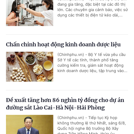
đang gia tăng, đặc biệt tại các đô thị
lớn. Các chuyên gia cảnh báo, việc sử
dụng các thiết bị điện tử kéo dài,...
Chấn chỉnh hoạt động kinh doanh dược liệu
(Chinhphu.vn) - Bộ Y tế vừa yêu cầu
Sở Y tế các tỉnh, thành phố tăng
cường kiểm tra, giám sát hoạt động
kinh doanh dược liệu, tập trung vào...
Đề xuất tăng hơn 86 nghìn tỷ đồng cho dự án
đường sắt Lào Cai-Hà Nội-Hải Phòng
(Chinhphu.vn) - Tiếp tục Kỳ họp
không thường lệ thứ Nhất, sáng 6/8,
Quốc hội nghe Bộ trưởng Bộ Xây
dựng Trần Hồng Minh, thừa ủy...