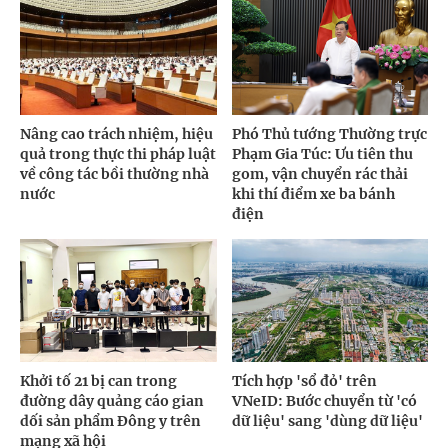
Nâng cao trách nhiệm, hiệu
Phó Thủ tướng Thường trực
quả trong thực thi pháp luật
Phạm Gia Túc: Ưu tiên thu
về công tác bồi thường nhà
gom, vận chuyển rác thải
nước
khi thí điểm xe ba bánh
điện
Khởi tố 21 bị can trong
Tích hợp 'sổ đỏ' trên
đường dây quảng cáo gian
VNeID: Bước chuyển từ 'có
dối sản phẩm Đông y trên
dữ liệu' sang 'dùng dữ liệu'
mạng xã hội