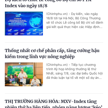
Index vào ngày 18/8
(Chinhphu.vn) - Dự kiến, vào ngày
18/8 tới tại Hà Nội, Bộ Công Thương
sẽ tổ chức Lễ công bố Bộ chỉ số đánh
giá kết quả thực hiện các Hiệp định...
Thống nhất cơ chế phân cấp, tăng cường hậu
kiểm trong lĩnh vực nông nghiệp
(Chinhphu.vn) - Tiếp tục chương
trình Kỳ họp không thường lệ thứ
Nhất, sáng 7/8, các đại biểu Quốc hội
đã thảo luận tại tổ về một số dự án...
THỊ TRƯỜNG HÀNG HÓA: MXV-Index tăng
phiên thứ ba liên tiếp, nhóm năng lượng ‘kéo’