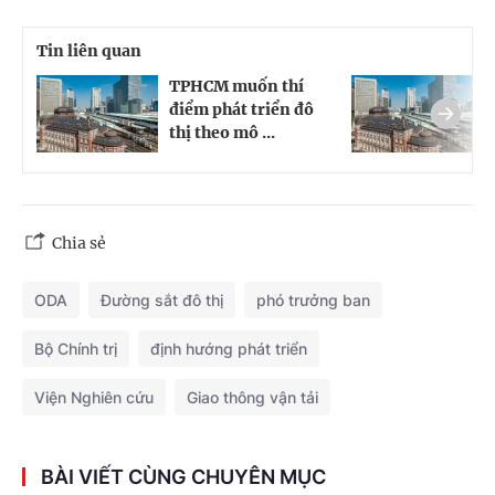
Tin liên quan
TPHCM muốn thí
T
điểm phát triển đô
đ
thị theo mô ...
t
Chia sẻ
ODA
Đường sắt đô thị
phó trưởng ban
Bộ Chính trị
định hướng phát triển
Viện Nghiên cứu
Giao thông vận tải
BÀI VIẾT CÙNG CHUYÊN MỤC