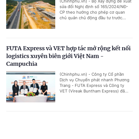
(Chinhphu.vn) - Bộ Xây dựng đề xuất
sửa đổi Nghị định số 165/2024/NĐ-
CP theo hướng cho phép cơ quan
chủ quản chủ động đầu tư trước...
FUTA Express và VET hợp tác mở rộng kết nối
logistics xuyên biên giới Việt Nam -
Campuchia
(Chinhphu.vn) - Công ty Cổ phần
Dịch vụ Chuyển phát nhanh Phương
Trang - FUTA Express và Công ty
VET (Vireak Buntham Express) đã...
Doanh nghiệp đồng hành kiến tạo động lực
Cổng TTĐT Chính phủ
English
中文
tăng trưởng bền vững
Trang chủ
Media
Tin nóng
Thông tin