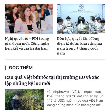
Nghị quyết 10 - FDI trong
Dồn lực, quyết tâm đóng
giai đoạn mới: Công nghệ,
điện 14 dự án khu vực phía
liên kết và giá trị dài hạn
nam trong 5 tháng cuối
năm
ĐỌC THÊM
Rau quả Việt bứt tốc tại thị trường EU và xác
lập những kỷ lục mới
(Chinhphu.vn) - Với kim ngạch xuất
khẩu tháng 7/2026 đạt con số kỷ lục
1,12 tỷ USD, ngành rau quả Việt Nam
đang chứng minh sức bật mạnh mẽ....