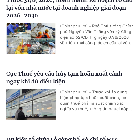
lại vốn nhà nước tại doanh nghiệp giai đoạn
2026-2030
(Chinhphu.vn) - Phó Thủ tướng Chính
phủ Nguyễn Văn Thắng vừa ký Công
điện số 52/CĐ-TTg ngày 07/8/2026
về triển khai công tác cơ cấu lại vốn...
Cục Thuế yêu cầu hủy tạm hoãn xuất cảnh
ngay khi đủ điều kiện
(Chinhphu.vn) - Trước khi áp dụng
biện pháp tạm hoãn xuất cảnh, cơ
quan thuế phải rà soát chính xác
nghĩa vụ thuế, thông tin người nộp...
Dự kiến tổ chức Lễ công bố Bộ chỉ số FTA