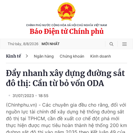
CHÍNH PHỦ NƯỚC CỘNG HÒA XÃ HỘI CHỦ NGHĨA VIỆT NAM
Báo Điện tử Chính phủ
Thứ bảy,
8/8/2026
MỚI NHẤT
Kinh tế
Ngân hàng
Chứng khoán
Kinh doanh
Đẩy nhanh xây dựng đường sắt
đô thị: Cần từ bỏ vốn ODA
31/07/2023
18:55
(Chinhphu.vn) - Các chuyên gia đều cho rằng, đối với
nguồn lực tài chính để xây dựng hệ thống đường sắt
đô thị tại TPHCM, cần đề xuất cơ chế đột phá mới
thực hiện được mục tiêu hoàn thành hệ thống 200 km
đường sắt đô thị vào năm 2035 theo Kết luận 49 của