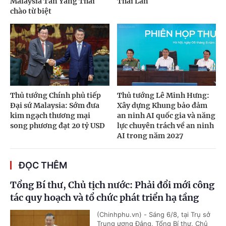
Malaysia Tan Yang Thai
Thái Lan
chào từ biệt
Thủ tướng Chính phủ tiếp
Thủ tướng Lê Minh Hưng:
Đại sứ Malaysia: Sớm đưa
Xây dựng Khung bảo đảm
kim ngạch thương mại
an ninh AI quốc gia và năng
song phương đạt 20 tỷ USD
lực chuyên trách về an ninh
AI trong năm 2027
ĐỌC THÊM
Tổng Bí thư, Chủ tịch nước: Phải đổi mới công
tác quy hoạch và tổ chức phát triển hạ tầng
(Chinhphu.vn) - Sáng 6/8, tại Trụ sở
Trung ương Đảng, Tổng Bí thư, Chủ