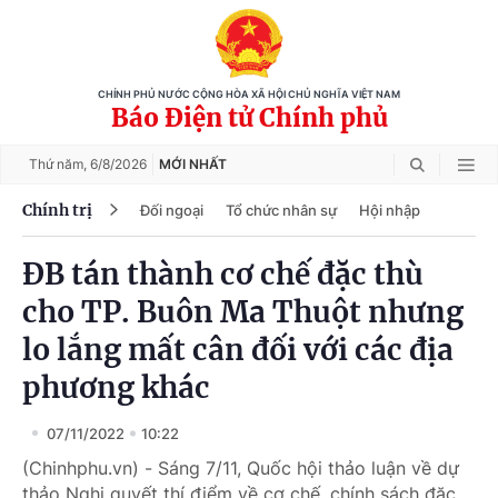
CHÍNH PHỦ NƯỚC CỘNG HÒA XÃ HỘI CHỦ NGHĨA VIỆT NAM
Báo Điện tử Chính phủ
Thứ năm,
6/8/2026
MỚI NHẤT
Chính trị
Đối ngoại
Tổ chức nhân sự
Hội nhập
ĐB tán thành cơ chế đặc thù
cho TP. Buôn Ma Thuột nhưng
lo lắng mất cân đối với các địa
phương khác
07/11/2022
10:22
(Chinhphu.vn) - Sáng 7/11, Quốc hội thảo luận về dự
thảo Nghị quyết thí điểm về cơ chế, chính sách đặc