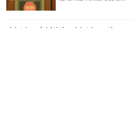
Chủ tịch Quốc hội kiêm Chủ tịch Hạ viện
Vương quốc Thái Lan bắt đầu thăm chính thức
Cổng TTĐT Chính phủ
English
中文
Việt Nam
Trang chủ
Media
Tin nóng
Thông tin
(Chinhphu.vn) - Sáng 5/8, Chủ tịch
Quốc hội kiêm Chủ tịch Hạ viện
Vương quốc Thái Lan Sophon Zaram
đến Hà Nội, bắt đầu chuyến thăm...
Chuyên mục
CHÍNH TRỊ
KINH TẾ
Hoàn thiện hệ thống pháp luật về kiến trúc
VĂN HÓA
XÃ HỘI
(Chinhphu.vn) - Tiếp tục chương
trình nghị sự kỳ họp không thường lệ
KHOA GIÁO
QUỐC TẾ
lần thứ nhất, Quốc hội khóa XVI, sáng
nay (5/8), Quốc hội nghe báo cáo...
GÓP Ý HIẾN KẾ