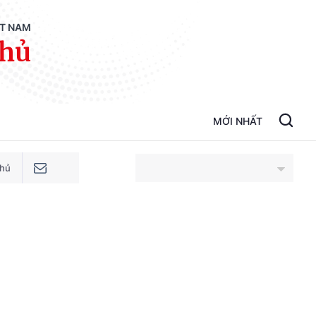
ỆT NAM
phủ
MỚI NHẤT
phủ
An Giang
Bắc Ninh
Cao Bằng