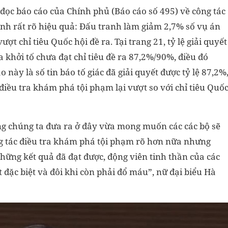
 đọc báo cáo của Chính phủ (Báo cáo số 495) về công tác
ịnh rất rõ hiệu quả: Đấu tranh làm giảm 2,7% số vụ án
ợt chỉ tiêu Quốc hội đề ra. Tại trang 21, tỷ lệ giải quyết
a khởi tố chưa đạt chỉ tiêu đề ra 87,2%/90%, điều đó
này là số tin báo tố giác đã giải quyết được tỷ lệ 87,2%
 điều tra khám phá tội phạm lại vượt so với chỉ tiêu Quố
g chúng ta đưa ra ở đây vừa mong muốn các các bộ sẽ
ông tác điều tra khám phá tội phạm rõ hơn nữa nhưng
những kết quả đã đạt được, động viên tinh thần của các
ất đặc biệt và đôi khi còn phải đổ máu”, nữ đại biểu Hà