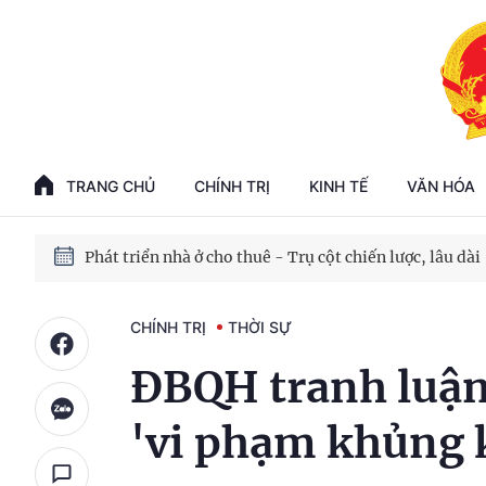
Phát triển kinh tế nhà nước trong kỷ nguyên mới
100 ngày xử lý các điểm nghẽn về chuyển đổi số
TRANG CHỦ
CHÍNH TRỊ
KINH TẾ
VĂN HÓA
Phát triển nhà ở cho thuê - Trụ cột chiến lược, lâu dài
Phát triển kinh tế nhà nước trong kỷ nguyên mới
CHÍNH TRỊ
THỜI SỰ
ĐBQH tranh luận
'vi phạm khủng 