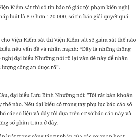
Viện Kiểm sát thì số tin báo tố giác tội phạm kiến nghị
áp luật là 87/ hơn 120.000, số tin báo giải quyết quá
cho Viện Kiểm sát thì Viện Kiểm sát sẽ giám sát thế nào
i biểu nêu vấn đề và nhấn mạnh: “Đây là những thông
ề nghị đại biểu Nhưỡng nói rõ lại vấn đề này để nhân
ực lượng công an được rõ”.
Cầu, đại biểu Lưu Bình Nhưỡng nói: "Tôi rất băn khoăn
thế nào. Nếu đại biểu có trong tay phụ lục báo cáo số
 các số liệu và đây tôi dựa trên cơ sở báo cáo này và
 từng số phần trăm ở đây.
p luật trong công tác tư pháp của các cơ quan hoạt