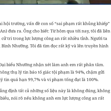
ại hội trường, vấn đề con số “sai phạm rất khủng khiếp”
n) đưa ra. Ông cho biết: Từ hôm qua tới nay, tôi đã liên
cử tri trong lực lượng công an rất nhiều tỉnh. Người ta
 Bình Nhưỡng. Tôi đã tìm đọc rất kỹ và lên truyền hình
ại biểu Nhưỡng nhận xét làm anh em rất phân tâm.
hông thụ lý tin báo tố giác tội phạm là 94%, chậm gửi
lý tin quá hạn 99,7% và vi phạm tống đạt là 100%.
khẳng định tất cả những số liệu này là không đúng, không
 biểu, nói rõ nếu không anh em lực lượng công an rất