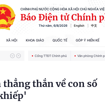
CHÍNH PHỦ NƯỚC CỘNG HÒA XÃ HỘI CHỦ NGHĨA VI
Báo Điện tử Chính 
Thứ năm, 6/8/2026
English
中文
Chiến dịch 500 ngày đêm tìm kiếm, quy tập và xác định danh tính hài cốt liệt sĩ
XÃ HỘI
KHOA GIÁO
QUỐC TẾ
GÓP Ý HIẾN KẾ
Bảo vệ nền tảng tư tưởng của Đảng trong kỷ nguyên phát triển mới
Cổng TTĐT Chính phủ
Văn phòng Chính 
Chiến dịch 500 ngày đêm tìm kiếm, quy tập và xác định danh tính hài cốt liệt sĩ
 thẳng thắn về con số
khiếp'