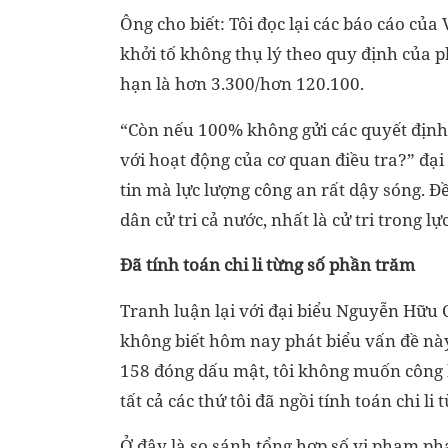
Ông cho biết: Tôi đọc lại các báo cáo của 
khởi tố không thụ lý theo quy định của ph
hạn là hơn 3.300/hơn 120.100.
“Còn nếu 100% không gửi các quyết định 
với hoạt động của cơ quan điều tra?” đạ
tin mà lực lượng công an rất dậy sóng. Đ
dân cử tri cả nước, nhất là cử tri trong l
Đã tính toán chi li từng số phần trăm
Tranh luận lại với đại biểu Nguyễn Hữu 
không biết hôm nay phát biểu vấn đề này 
158 đóng dấu mật, tôi không muốn công bố
tất cả các thứ tôi đã ngồi tính toán chi li
Ở đây là so sánh tổng hợp số vi phạm phá