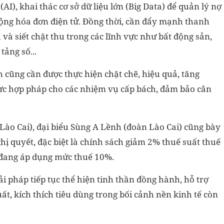
AI), khai thác cơ sở dữ liệu lớn (Big Data) để quản lý nợ
rộng hóa đơn điện tử. Đồng thời, cần đẩy mạnh thanh
h và siết chặt thu trong các lĩnh vực như bất động sản,
tảng số...
h cũng cần được thực hiện chặt chẽ, hiệu quả, tăng
lực hợp pháp cho các nhiệm vụ cấp bách, đảm bảo cân
 Lào Cai), đại biểu Sùng A Lềnh (đoàn Lào Cai) cũng bày
hị quyết, đặc biệt là chính sách giảm 2% thuế suất thuế
vụ đang áp dụng mức thuế 10%.
ải pháp tiếp tục thể hiện tinh thần đồng hành, hỗ trợ
t, kích thích tiêu dùng trong bối cảnh nền kinh tế còn