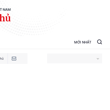
ỆT NAM
phủ
MỚI NHẤT
phủ
An Giang
Bắc Ninh
Cao Bằng