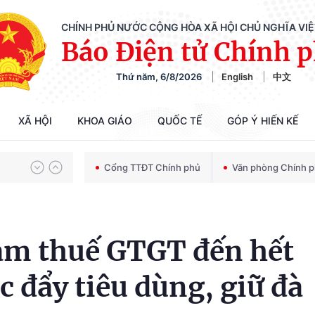
CHÍNH PHỦ NƯỚC CỘNG HÒA XÃ HỘI CHỦ NGHĨA VI
Báo Điện tử Chính 
Thứ năm, 6/8/2026
English
中文
Chiến dịch 500 ngày đêm tìm kiếm, quy tập và xác định danh tính hài cốt liệt sĩ
XÃ HỘI
KHOA GIÁO
QUỐC TẾ
GÓP Ý HIẾN KẾ
Bảo vệ nền tảng tư tưởng của Đảng trong kỷ nguyên phát triển mới
Cổng TTĐT Chính phủ
Văn phòng Chính 
Chiến dịch 500 ngày đêm tìm kiếm, quy tập và xác định danh tính hài cốt liệt sĩ
ảm thuế GTGT đến hết
 đẩy tiêu dùng, giữ đà