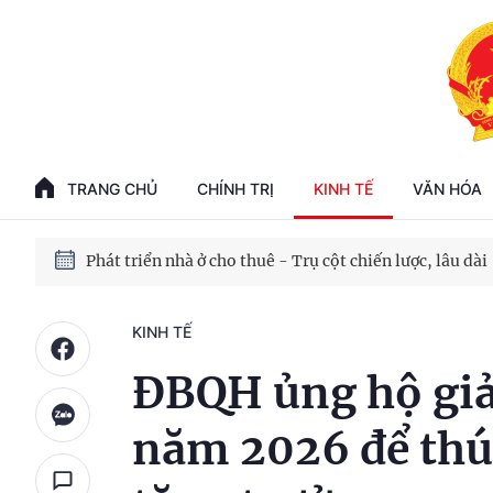
Phát triển kinh tế nhà nước trong kỷ nguyên mới
100 ngày xử lý các điểm nghẽn về chuyển đổi số
TRANG CHỦ
CHÍNH TRỊ
KINH TẾ
VĂN HÓA
Phát triển nhà ở cho thuê - Trụ cột chiến lược, lâu dài
Phát triển kinh tế nhà nước trong kỷ nguyên mới
KINH TẾ
ĐBQH ủng hộ gi
năm 2026 để thúc