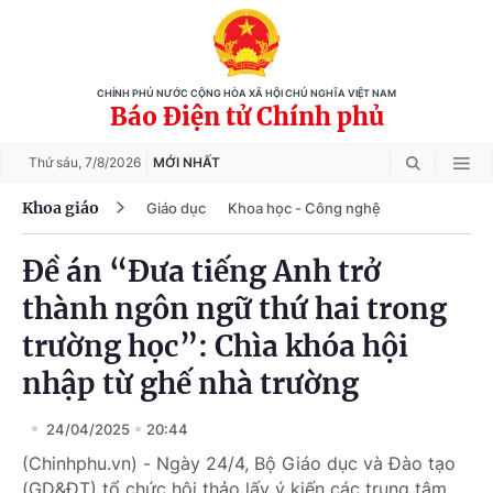
CHÍNH PHỦ NƯỚC CỘNG HÒA XÃ HỘI CHỦ NGHĨA VIỆT NAM
Báo Điện tử Chính phủ
Thứ sáu,
7/8/2026
MỚI NHẤT
Khoa giáo
Giáo dục
Khoa học - Công nghệ
Đề án “Đưa tiếng Anh trở
thành ngôn ngữ thứ hai trong
trường học”: Chìa khóa hội
nhập từ ghế nhà trường
24/04/2025
20:44
(Chinhphu.vn) - Ngày 24/4, Bộ Giáo dục và Đào tạo
(GD&ĐT) tổ chức hội thảo lấy ý kiến các trung tâm