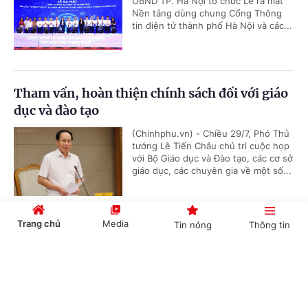
UBND TP. Hà Nội tổ chức Lễ ra mắt
Nền tảng dùng chung Cổng Thông
tin điện tử thành phố Hà Nội và các...
Tham vấn, hoàn thiện chính sách đối với giáo
dục và đào tạo
(Chinhphu.vn) - Chiều 29/7, Phó Thủ
tướng Lê Tiến Châu chủ trì cuộc họp
với Bộ Giáo dục và Đào tạo, các cơ sở
giáo dục, các chuyên gia về một số...
Trang chủ
Media
Tin nóng
Thông tin
Ngân sách khoa học, công nghệ sẽ được theo
dõi đến từng xã trên nền tảng số
Cổng TTĐT Chính phủ
English
中文
(Chinhphu.vn) - Bộ KH&CN đang
hoàn thiện nền tảng số quản lý ngân
sách khoa học, công nghệ, đổi mới