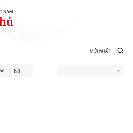
ỆT NAM
phủ
MỚI NHẤT
phủ
An Giang
Bắc Ninh
Cao Bằng