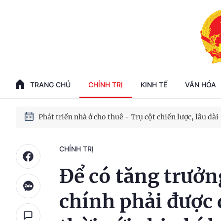
Phát triển kinh tế nhà nước trong kỷ nguyên mới
100 ngày xử lý các điểm nghẽn về chuyển đổi số
TRANG CHỦ
CHÍNH TRỊ
KINH TẾ
VĂN HÓA
Phát triển nhà ở cho thuê - Trụ cột chiến lược, lâu dài
Phát triển kinh tế nhà nước trong kỷ nguyên mới
CHÍNH TRỊ
Để có tăng trưởn
chính phải được 