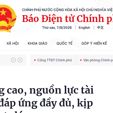
CHÍNH PHỦ NƯỚC CỘNG HÒA XÃ HỘI CHỦ NGHĨA VI
Báo Điện tử Chính 
Chiến dịch 500 ngày đêm tìm kiếm, quy tập và xác định danh tính hài cốt liệt sĩ
Thứ sáu, 7/8/2026
English
中文
Bảo vệ nền tảng tư tưởng của Đảng trong kỷ nguyên phát triển mới
XÃ HỘI
KHOA GIÁO
QUỐC TẾ
GÓP Ý HIẾN KẾ
Cổng TTĐT Chính phủ
Văn phòng Chính 
Chiến dịch 500 ngày đêm tìm kiếm, quy tập và xác định danh tính hài cốt liệt sĩ
g cao, nguồn lực tài
đáp ứng đầy đủ, kịp