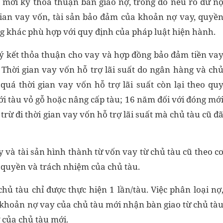
 mới ký thỏa thuận bàn giao nợ, trong đó nêu rõ dư n
i gian vay vốn, tài sản bảo đảm của khoản nợ vay, quyề
ng khác phù hợp với quy định của pháp luật hiện hành.
ý kết thỏa thuận cho vay và hợp đồng bảo đảm tiền va
 Thời gian vay vốn hỗ trợ lãi suất do ngân hàng và ch
uá thời gian vay vốn hỗ trợ lãi suất còn lại theo qu
i tàu vỏ gỗ hoặc nâng cấp tàu; 16 năm đối với đóng mớ
 trừ đi thời gian vay vốn hỗ trợ lãi suất mà chủ tàu cũ đ
và tài sản hình thành từ vốn vay từ chủ tàu cũ theo c
 quyền và trách nhiệm của chủ tàu.
hủ tàu chỉ được thực hiện 1 lần/tàu. Việc phân loại nợ
ới khoản nợ vay của chủ tàu mới nhận bàn giao từ chủ tà
 của chủ tàu mới.