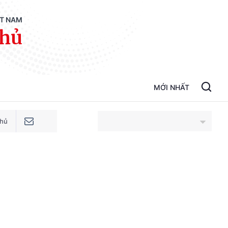
ỆT NAM
phủ
MỚI NHẤT
phủ
An Giang
Bắc Ninh
Cao Bằng