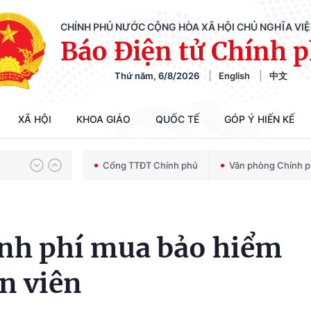
CHÍNH PHỦ NƯỚC CỘNG HÒA XÃ HỘI CHỦ NGHĨA VI
Báo Điện tử Chính 
Thứ năm, 6/8/2026
English
中文
Chiến dịch 500 ngày đêm tìm kiếm, quy tập và xác định danh tính hài cốt liệt sĩ
XÃ HỘI
KHOA GIÁO
QUỐC TẾ
GÓP Ý HIẾN KẾ
Bảo vệ nền tảng tư tưởng của Đảng trong kỷ nguyên phát triển mới
Cổng TTĐT Chính phủ
Văn phòng Chính 
Chiến dịch 500 ngày đêm tìm kiếm, quy tập và xác định danh tính hài cốt liệt sĩ
inh phí mua bảo hiểm
ền viên