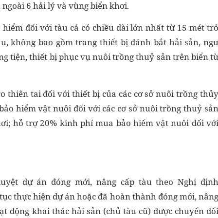
n ngoài 6 hải lý và vùng biển khơi.
iểm đối với tàu cá có chiều dài lớn nhất từ 15 mét tr
àu, không bao gồm trang thiết bị đánh bắt hải sản, ng
ng tiện, thiết bị phục vụ nuôi trồng thuỷ sản trên biển t
thiên tai đối với thiết bị của các cơ sở nuôi trồng thủ
bảo hiểm vật nuôi đối với các cơ sở nuôi trồng thuỷ sả
hơi; hỗ trợ 20% kinh phí mua bảo hiểm vật nuôi đối vớ
uyệt dự án đóng mới, nâng cấp tàu theo Nghị địn
tục thực hiện dự án hoặc đã hoàn thành đóng mới, nân
t động khai thác hải sản (chủ tàu cũ) được chuyển đổ