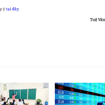
óp ý
tại đây
.
Tuệ Vă