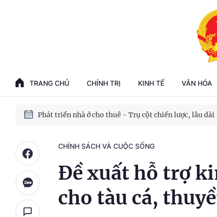
Phát triển kinh tế nhà nước trong kỷ nguyên mới
100 ngày xử lý các điểm nghẽn về chuyển đổi số
TRANG CHỦ
CHÍNH TRỊ
KINH TẾ
VĂN HÓA
Phát triển nhà ở cho thuê - Trụ cột chiến lược, lâu dài
Phát triển kinh tế nhà nước trong kỷ nguyên mới
CHÍNH SÁCH VÀ CUỘC SỐNG
Đề xuất hỗ trợ k
cho tàu cá, thuy