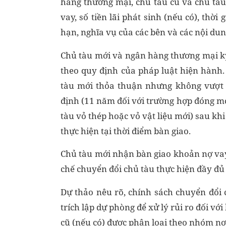
hàng thương mại, chủ tàu cũ và chủ tàu
vay, số tiền lãi phát sinh (nếu có), thờ
hạn, nghĩa vụ của các bên và các nội du
Chủ tàu mới và ngân hàng thương mại k
theo quy định của pháp luật hiện hành.
tàu mới thỏa thuận nhưng không vượt q
định (11 năm đối với trường hợp đóng mớ
tàu vỏ thép hoặc vỏ vật liệu mới) sau khi
thực hiện tại thời điểm bàn giao.
Chủ tàu mới nhận bàn giao khoản nợ vay 
chế chuyển đổi chủ tàu thực hiện đầy đủ
Dự thảo nêu rõ, chính sách chuyển đổi c
trích lập dự phòng để xử lý rủi ro đối v
cũ (nếu có) được phân loại theo nhóm nợ