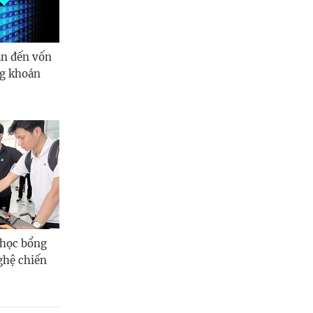
an đến vốn
ng khoán
 học bổng
ghệ chiến