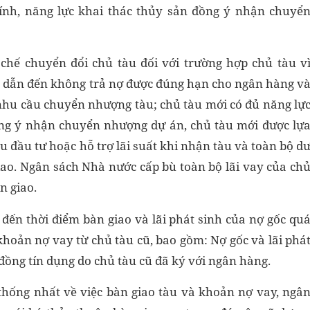
hính, năng lực khai thác thủy sản đồng ý nhận chuyể
 chế chuyển đổi chủ tàu đối với trường hợp chủ tàu v
dẫn đến không trả nợ được đúng hạn cho ngân hàng v
 nhu cầu chuyển nhượng tàu; chủ tàu mới có đủ năng lự
đồng ý nhận chuyển nhượng dự án, chủ tàu mới được lự
 đầu tư hoặc hỗ trợ lãi suất khi nhận tàu và toàn bộ d
giao. Ngân sách Nhà nước cấp bù toàn bộ lãi vay của ch
n giao.
 đến thời điểm bàn giao và lãi phát sinh của nợ gốc qu
hoản nợ vay từ chủ tàu cũ, bao gồm: Nợ gốc và lãi phá
 đồng tín dụng do chủ tàu cũ đã ký với ngân hàng.
thống nhất về việc bàn giao tàu và khoản nợ vay, ngâ