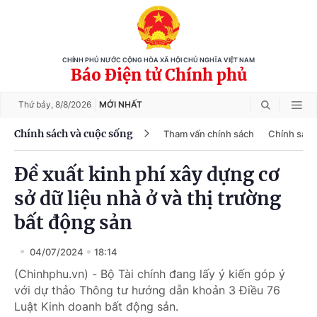
CHÍNH PHỦ NƯỚC CỘNG HÒA XÃ HỘI CHỦ NGHĨA VIỆT NAM
Báo Điện tử Chính phủ
Thứ bảy,
8/8/2026
MỚI NHẤT
Chính sách và cuộc sống
Tham vấn chính sách
Chính sách
Đề xuất kinh phí xây dựng cơ
sở dữ liệu nhà ở và thị trường
bất động sản
04/07/2024
18:14
(Chinhphu.vn) - Bộ Tài chính đang lấy ý kiến góp ý
với dự thảo Thông tư hướng dẫn khoản 3 Điều 76
Luật Kinh doanh bất động sản.