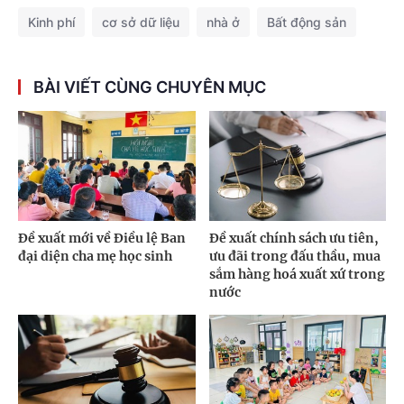
Kinh phí
cơ sở dữ liệu
nhà ở
Bất động sản
BÀI VIẾT CÙNG CHUYÊN MỤC
Đề xuất mới về Điều lệ Ban
Đề xuất chính sách ưu tiên,
đại diện cha mẹ học sinh
ưu đãi trong đấu thầu, mua
sắm hàng hoá xuất xứ trong
nước