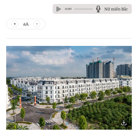
Nữ miền Bắc
0:00
aA