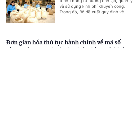
thảo Thông tư hướng dẫn lập, quản lý
và sử dụng kinh phí khuyến công.
Trong đó, Bộ đề xuất quy định về...
Đơn giản hóa thủ tục hành chính về mã số
vùng trồng, tạo thuận lợi thúc đẩy xuất khẩu
nông sản
Cổng TTĐT Chính phủ
English
中文
(Chinhphu.vn) - Bộ Nông nghiệp và
Môi trường đang lấy ý kiến đối với dự
Trang chủ
Media
Tin nóng
Thông tin
thảo Nghị quyết của Chính phủ về
quy định đơn giản hóa thủ tục hành...
Chuyên mục
Đề xuất phụ cấp ưu đãi nghề cao nhất 70% với
CHÍNH TRỊ
KINH TẾ
người làm việc trong lĩnh vực năng lượng
nguyên tử
VĂN HÓA
XÃ HỘI