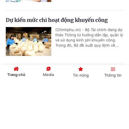
Dự kiến mức chi hoạt động khuyến công
(Chinhphu.vn) - Bộ Tài chính đang dự
thảo Thông tư hướng dẫn lập, quản lý
và sử dụng kinh phí khuyến công.
Trong đó, Bộ đề xuất quy định về...
Đơn giản hóa thủ tục hành chính về mã số
Trang chủ
Media
Tin nóng
Thông tin
vùng trồng, tạo thuận lợi thúc đẩy xuất khẩu
nông sản
Cổng TTĐT Chính phủ
English
中文
(Chinhphu.vn) - Bộ Nông nghiệp và
Môi trường đang lấy ý kiến đối với dự
thảo Nghị quyết của Chính phủ về
quy định đơn giản hóa thủ tục hành...
Chuyên mục