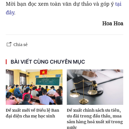
Mời bạn đọc xem toàn văn dự thảo và góp ý
tại
đây
.
Hoa Hoa
Chia sẻ
BÀI VIẾT CÙNG CHUYÊN MỤC
Đề xuất mới về Điều lệ Ban
Đề xuất chính sách ưu tiên,
đại diện cha mẹ học sinh
ưu đãi trong đấu thầu, mua
sắm hàng hoá xuất xứ trong
nước