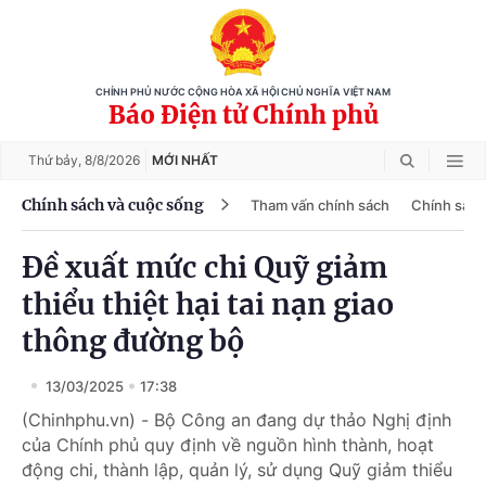
CHÍNH PHỦ NƯỚC CỘNG HÒA XÃ HỘI CHỦ NGHĨA VIỆT NAM
Báo Điện tử Chính phủ
Thứ bảy,
8/8/2026
MỚI NHẤT
Chính sách và cuộc sống
Tham vấn chính sách
Chính sách
Đề xuất mức chi Quỹ giảm
thiểu thiệt hại tai nạn giao
thông đường bộ
13/03/2025
17:38
(Chinhphu.vn) - Bộ Công an đang dự thảo Nghị định
của Chính phủ quy định về nguồn hình thành, hoạt
động chi, thành lập, quản lý, sử dụng Quỹ giảm thiểu