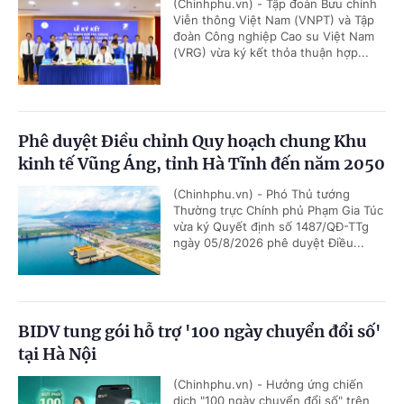
(Chinhphu.vn) - Tập đoàn Bưu chính
Viễn thông Việt Nam (VNPT) và Tập
đoàn Công nghiệp Cao su Việt Nam
(VRG) vừa ký kết thỏa thuận hợp...
Phê duyệt Điều chỉnh Quy hoạch chung Khu
kinh tế Vũng Áng, tỉnh Hà Tĩnh đến năm 2050
(Chinhphu.vn) - Phó Thủ tướng
Thường trực Chính phủ Phạm Gia Túc
vừa ký Quyết định số 1487/QĐ-TTg
ngày 05/8/2026 phê duyệt Điều...
BIDV tung gói hỗ trợ '100 ngày chuyển đổi số'
tại Hà Nội
(Chinhphu.vn) - Hưởng ứng chiến
dịch "100 ngày chuyển đổi số" trên