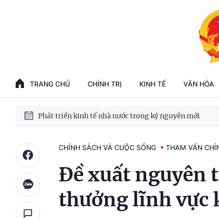
Phát triển kinh tế nhà nước trong kỷ nguyên mới
100 ngày xử lý các điểm nghẽn về chuyển đổi số
TRANG CHỦ
CHÍNH TRỊ
KINH TẾ
VĂN HÓA
Phát triển nhà ở cho thuê - Trụ cột chiến lược, lâu dài
Phát triển kinh tế nhà nước trong kỷ nguyên mới
CHÍNH SÁCH VÀ CUỘC SỐNG
THAM VẤN CHÍ
Đề xuất nguyên t
thưởng lĩnh vực