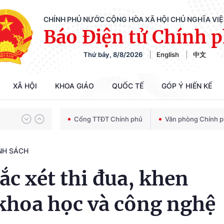
CHÍNH PHỦ NƯỚC CỘNG HÒA XÃ HỘI CHỦ NGHĨA VI
Báo Điện tử Chính 
Chiến dịch 500 ngày đêm tìm kiếm, quy tập và xác định danh tính hài cốt liệt sĩ
Thứ bảy, 8/8/2026
English
中文
Bảo vệ nền tảng tư tưởng của Đảng trong kỷ nguyên phát triển mới
XÃ HỘI
KHOA GIÁO
QUỐC TẾ
GÓP Ý HIẾN KẾ
Cổng TTĐT Chính phủ
Văn phòng Chính 
Chiến dịch 500 ngày đêm tìm kiếm, quy tập và xác định danh tính hài cốt liệt sĩ
NH SÁCH
ắc xét thi đua, khen
 khoa học và công nghệ