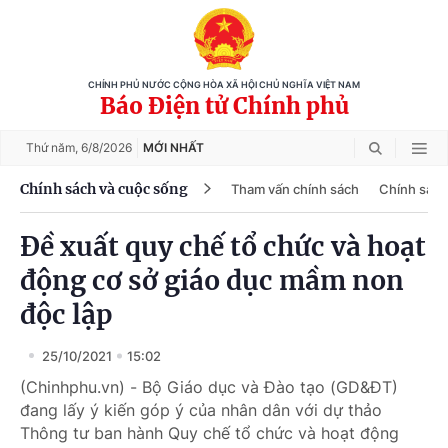
CHÍNH PHỦ NƯỚC CỘNG HÒA XÃ HỘI CHỦ NGHĨA VIỆT NAM
Báo Điện tử Chính phủ
Thứ năm,
6/8/2026
MỚI NHẤT
Chính sách và cuộc sống
Tham vấn chính sách
Chính sách
Đề xuất quy chế tổ chức và hoạt
động cơ sở giáo dục mầm non
độc lập
25/10/2021
15:02
(Chinhphu.vn) - Bộ Giáo dục và Đào tạo (GD&ĐT)
đang lấy ý kiến góp ý của nhân dân với dự thảo
Thông tư ban hành Quy chế tổ chức và hoạt động