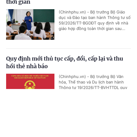
thời gian
(Chinhphu.vn) - Bộ trưởng Bộ Giáo
dục và Đào tạo ban hành Thông tư số
59/2026/TT-BGDĐT quy định về nhà
giáo hợp đồng toàn thời gian sau...
Quy định mới thủ tục cấp, đổi, cấp lại và thu
hồi thẻ nhà báo
(Chinhphu.vn) - Bộ trưởng Bộ Văn
hóa, Thể thao và Du lịch ban hành
Thông tư 19/2026/TT-BVHTTDL quy
định chi tiết hồ sơ, thủ tục cấp, đổi,...
Cổng TTĐT Chính phủ
English
中文
Trang chủ
Media
Tin nóng
Thông tin
Chuẩn đầu ra đại học gắn với năng lực số, trí
tuệ nhân tạo và yêu cầu nghề nghiệp