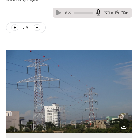
Nữ miền Bắc
0:00
aA