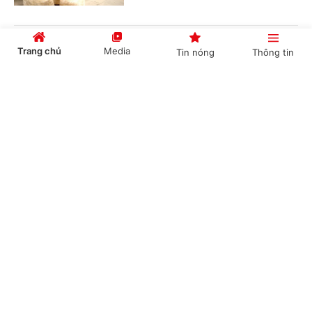
Đơn giản hóa thủ tục hành chính về mã số
Trang chủ
Media
Tin nóng
Thông tin
vùng trồng, tạo thuận lợi thúc đẩy xuất khẩu
nông sản
Cổng TTĐT Chính phủ
English
中文
(Chinhphu.vn) - Bộ Nông nghiệp và
Môi trường đang lấy ý kiến đối với dự
thảo Nghị quyết của Chính phủ về
quy định đơn giản hóa thủ tục hành...
Chuyên mục
Đề xuất phụ cấp ưu đãi nghề cao nhất 70% với
CHÍNH TRỊ
KINH TẾ
người làm việc trong lĩnh vực năng lượng
nguyên tử
VĂN HÓA
XÃ HỘI
(Chinhphu.vn) - Bộ Khoa học và Công
KHOA GIÁO
QUỐC TẾ
nghệ đang lấy ý kiến đối với dự thảo
Nghị định quy định chế độ phụ cấp
GÓP Ý HIẾN KẾ
ưu đãi nghề nghiệp đối với người...