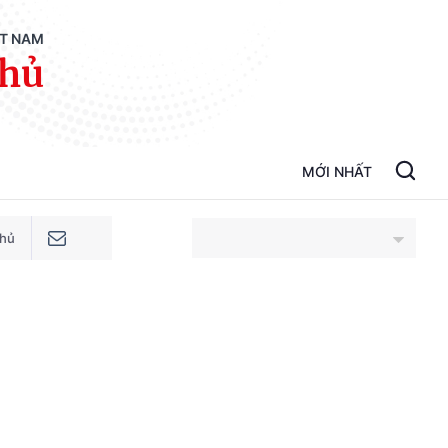
ỆT NAM
phủ
MỚI NHẤT
phủ
An Giang
Bắc Ninh
Cao Bằng