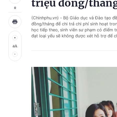
triệu đồng/thán
0
(Chinhphu.vn) - Bộ Giáo dục và Đào tạo đề
đồng/tháng để chi trả chi phí sinh hoạt tro
học tiếp theo, sinh viên sư phạm có điểm t
đạt loại yếu sẽ không được xét hỗ trợ để chi
aA