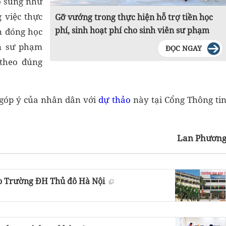
ổ sung như
 việc thực
Gỡ vướng trong thực hiện hỗ trợ tiền học
phí, sinh hoạt phí cho sinh viên sư phạm
ền đóng học
ên sư phạm
ĐỌC NGAY
 theo đúng
 góp ý của nhân dân với
dự thảo
này tại Cổng Thông ti
Lan Phươn
o Trường ĐH Thủ đô Hà Nội