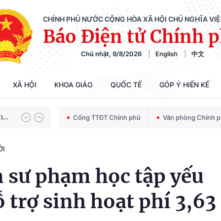
CHÍNH PHỦ NƯỚC CỘNG HÒA XÃ HỘI CHỦ NGHĨA VI
Báo Điện tử Chính 
Chủ nhật, 9/8/2026
English
中文
Chiến dịch 500 ngày đêm tìm kiếm, quy tập và xác định danh tính hài cốt liệt sĩ
XÃ HỘI
KHOA GIÁO
QUỐC TẾ
GÓP Ý HIẾN KẾ
Bảo vệ nền tảng tư tưởng của Đảng trong kỷ nguyên phát triển mới
Cổng TTĐT Chính phủ
Văn phòng Chính 
ỚI
Chiến dịch 500 ngày đêm tìm kiếm, quy tập và xác định danh tính hài cốt liệt sĩ
n sư phạm học tập yếu
 trợ sinh hoạt phí 3,63