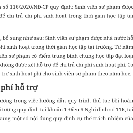
nh số 116/2020/NĐ-CP quy định: Sinh viên sư phạm đượ
ể chi trả chi phí sinh hoạt trong thời gian học tập tạ
ổi, bổ sung như sau: Sinh viên sư phạm được nhà nước h
 phí sinh hoạt trong thời gian học tập tại trường. Từ nă
viên sư phạm có điểm trung bình chung học tập đạt loạ
hông được xét hỗ trợ để chi trả chi phí sinh hoạt phí. C
hỗ trợ sinh hoạt phí cho sinh viên sư phạm theo năm học.
phí hỗ trợ
ơng trong việc hướng dẫn quy trình thủ tục bồi hoà
 tượng quy định tại khoản 1 Điều 6 Nghị định số 116, tạ
 sung một số nội dung quy định cụ thể trách nhiệm củ