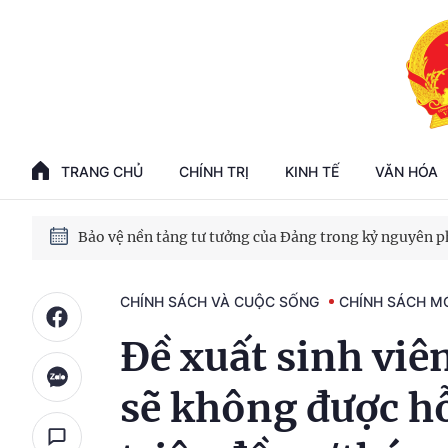
Phát triển kinh tế nhà nước trong kỷ nguyên mới
100 ngày xử lý các điểm nghẽn về chuyển đổi số
TRANG CHỦ
CHÍNH TRỊ
KINH TẾ
VĂN HÓA
Phát triển nhà ở cho thuê - Trụ cột chiến lược, lâu dài
Phát triển kinh tế nhà nước trong kỷ nguyên mới
CHÍNH SÁCH VÀ CUỘC SỐNG
CHÍNH SÁCH M
Đề xuất sinh viê
sẽ không được hỗ