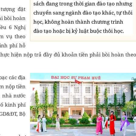
sách đang trong thời gian đào tạo nhưng
 tượng đặt
chuyển sang ngành đào tạo khác, tự thôi
ải bồi hoàn
học, không hoàn thành chương trình
iều 6 Nghị
đào tạo hoặc bị kỷ luật buộc thôi học.
ệm vụ theo
inh phí hỗ
thực hiện nộp trả đầy đủ khoản tiền phải bồi hoàn the
ạc các địa
m nộp tiền
h nhà nước
ố kinh phí
 GD&ĐT, Bộ