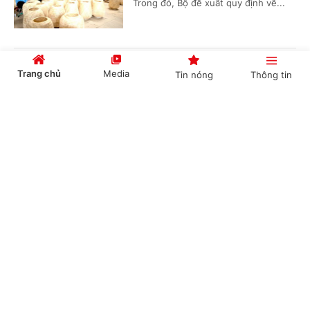
Trong đó, Bộ đề xuất quy định về...
Đơn giản hóa thủ tục hành chính về mã số
Trang chủ
Media
Tin nóng
Thông tin
vùng trồng, tạo thuận lợi thúc đẩy xuất khẩu
nông sản
Cổng TTĐT Chính phủ
English
中文
(Chinhphu.vn) - Bộ Nông nghiệp và
Môi trường đang lấy ý kiến đối với dự
thảo Nghị quyết của Chính phủ về
quy định đơn giản hóa thủ tục hành...
Chuyên mục
Đề xuất phụ cấp ưu đãi nghề cao nhất 70% với
CHÍNH TRỊ
KINH TẾ
người làm việc trong lĩnh vực năng lượng
nguyên tử
VĂN HÓA
XÃ HỘI
(Chinhphu.vn) - Bộ Khoa học và Công
KHOA GIÁO
QUỐC TẾ
nghệ đang lấy ý kiến đối với dự thảo