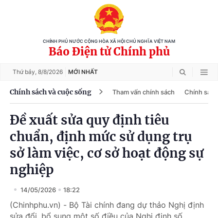
CHÍNH PHỦ NƯỚC CỘNG HÒA XÃ HỘI CHỦ NGHĨA VIỆT NAM
Báo Điện tử Chính phủ
Thứ bảy,
8/8/2026
MỚI NHẤT
Chính sách và cuộc sống
Tham vấn chính sách
Chính sách
Đề xuất sửa quy định tiêu
chuẩn, định mức sử dụng trụ
sở làm việc, cơ sở hoạt động sự
nghiệp
14/05/2026
18:22
(Chinhphu.vn) - Bộ Tài chính đang dự thảo Nghị định
sửa đổi, bổ sung một số điều của Nghị định số