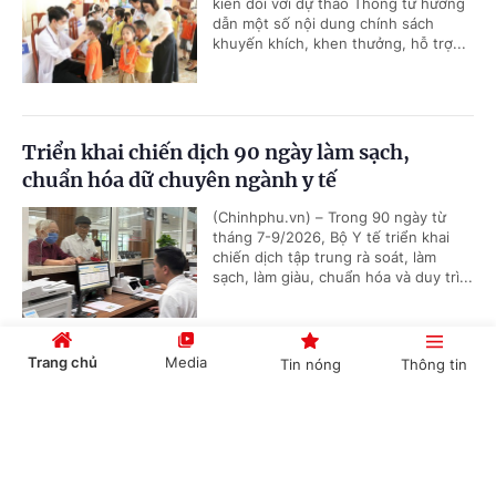
kiến đối với dự thảo Thông tư hướng
dẫn một số nội dung chính sách
khuyến khích, khen thưởng, hỗ trợ...
Triển khai chiến dịch 90 ngày làm sạch,
chuẩn hóa dữ chuyên ngành y tế
(Chinhphu.vn) – Trong 90 ngày từ
tháng 7-9/2026, Bộ Y tế triển khai
chiến dịch tập trung rà soát, làm
sạch, làm giàu, chuẩn hóa và duy trì...
Trang chủ
Media
Tin nóng
Thông tin
Dự kiến phân cấp thẩm quyền tuyển dụng,
quản lý công chức, viên chức của Bộ Y tế
Cổng TTĐT Chính phủ
English
中文
(Chinhphu.vn) - Bộ Y tế đang lấy ý
kiến đối với dự thảo Thông tư quy
định về phân cấp thẩm quyền tuyển