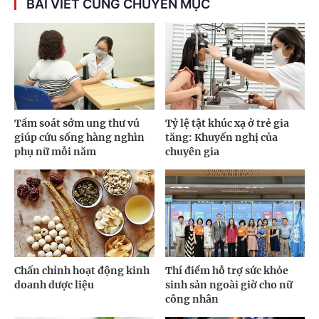
BÀI VIẾT CÙNG CHUYÊN MỤC
Tầm soát sớm ung thư vú
Tỷ lệ tật khúc xạ ở trẻ gia
giúp cứu sống hàng nghìn
tăng: Khuyến nghị của
phụ nữ mỗi năm
chuyên gia
Chấn chỉnh hoạt động kinh
Thí điểm hỗ trợ sức khỏe
doanh dược liệu
sinh sản ngoài giờ cho nữ
công nhân