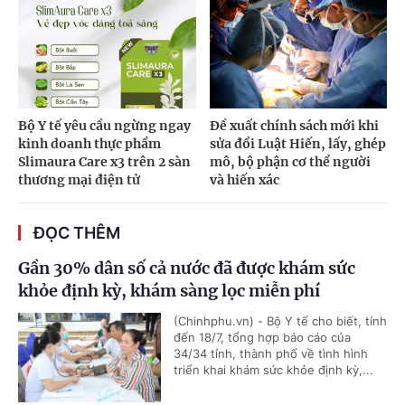
Bộ Y tế yêu cầu ngừng ngay
Đề xuất chính sách mới khi
kinh doanh thực phẩm
sửa đổi Luật Hiến, lấy, ghép
Slimaura Care x3 trên 2 sàn
mô, bộ phận cơ thể người
thương mại điện tử
và hiến xác
ĐỌC THÊM
Gần 30% dân số cả nước đã được khám sức
khỏe định kỳ, khám sàng lọc miễn phí
(Chinhphu.vn) - Bộ Y tế cho biết, tính
đến 18/7, tổng hợp báo cáo của
34/34 tỉnh, thành phố về tình hình
triển khai khám sức khỏe định kỳ,...