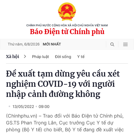
CHÍNH PHỦ NƯỚC CỘNG HÒA XÃ HỘI CHỦ NGHĨA VIỆT NAM
Báo Điện tử Chính phủ
Thứ năm,
6/8/2026
MỚI NHẤT
Xã hội
Pháp luật
Đời sống
Y tế
Đề xuất tạm dừng yêu cầu xét
nghiệm COVID-19 với người
nhập cảnh đường không
13/05/2022
09:00
(Chinhphu.vn) – Trao đổi với Báo Điện tử Chính phủ,
GS.TS Phan Trọng Lân, Cục trưởng Cục Y tế dự
phòng (Bộ Y tế) cho biết, Bộ Y tế đang đề xuất việc