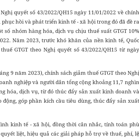
Nghị quyết số 43/2022/QH15 ngày 11/01/2022 về chín
 phục hồi và phát triển kinh tế - xã hội trong đó đã đề r
ột số nhóm hàng hóa, dịch vụ chịu thuế suất GTGT 10
2022. Năm 2023, trước khó khăn của nền kinh tế, Quố
m thuế GTGT theo Nghị quyết số 43/2022/QH15 từ ngà
tháng 9 năm 2023), chính sách giảm thuế GTGT theo Ngh
doanh nghiệp và người dân tổng cộng khoảng 11,7 nghì
ng hóa, dịch vụ, từ đó thúc đẩy sản xuất kinh doanh v
o động, góp phần kích cầu tiêu dùng, thúc đẩy sản xuấ
ình kinh tế - xã hội, đồng thời cân nhắc, tính toán ph
quyết liệt, hiệu quả các giải pháp hỗ trợ về thuế, phí, l