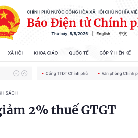
CHÍNH PHỦ NƯỚC CỘNG HÒA XÃ HỘI CHỦ NGHĨA VI
Báo Điện tử Chính 
Chiến dịch 500 ngày đêm tìm kiếm, quy tập và xác định danh tính hài cốt liệt sĩ
Thứ bảy, 8/8/2026
English
中文
Bảo vệ nền tảng tư tưởng của Đảng trong kỷ nguyên phát triển mới
XÃ HỘI
KHOA GIÁO
QUỐC TẾ
GÓP Ý HIẾN KẾ
Cổng TTĐT Chính phủ
Văn phòng Chính 
Chiến dịch 500 ngày đêm tìm kiếm, quy tập và xác định danh tính hài cốt liệt sĩ
NH SÁCH
c giảm 2% thuế GTGT