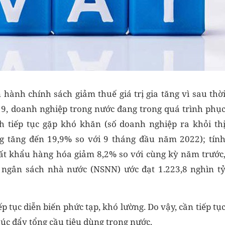
n hành chính sách giảm thuế giá trị gia tăng vì sau thờ
-19, doanh nghiệp trong nước đang trong quá trình phụ
 tiếp tục gặp khó khăn (số doanh nghiệp ra khỏi th
ng tăng đến 19,9% so với 9 tháng đầu năm 2022); tín
t khẩu hàng hóa giảm 8,2% so với cùng kỳ năm trước
ngân sách nhà nước (NSNN) ước đạt 1.223,8 nghìn t
iếp tục diễn biến phức tạp, khó lường. Do vậy, cần tiếp tụ
thúc đẩy tổng cầu tiêu dùng trong nước.