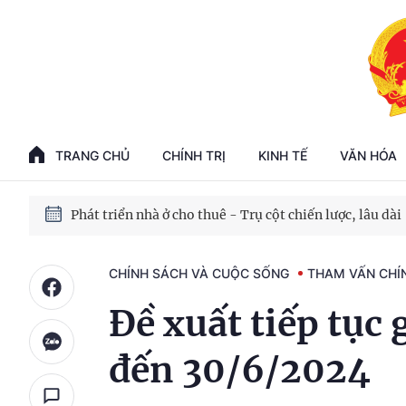
Phát triển kinh tế nhà nước trong kỷ nguyên mới
100 ngày xử lý các điểm nghẽn về chuyển đổi số
TRANG CHỦ
CHÍNH TRỊ
KINH TẾ
VĂN HÓA
Phát triển nhà ở cho thuê - Trụ cột chiến lược, lâu dài
Phát triển kinh tế nhà nước trong kỷ nguyên mới
CHÍNH SÁCH VÀ CUỘC SỐNG
THAM VẤN CHÍ
Đề xuất tiếp tụ
đến 30/6/2024