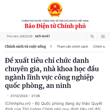
CHÍNH PHỦ NƯỚC CỘNG HÒA XÃ HỘI CHỦ NGHĨA VIỆT NAM
Báo Điện tử Chính phủ
Thứ năm,
6/8/2026
MỚI NHẤT
Chính sách và cuộc sống
Tham vấn chính sách
Chính sách
Đề xuất tiêu chí chức danh
chuyên gia, nhà khoa học đầu
ngành lĩnh vực công nghiệp
quốc phòng, an ninh
21/12/2024
21:08
(Chinhphu.vn) - Bộ Quốc phòng đang dự thảo Quyết
định của Thủ tướng Chính phủ quy định tiêu chí đối