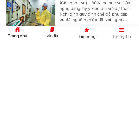
(Chinhphu.vn) - Bộ Khoa học và Công
nghệ đang lấy ý kiến đối với dự thảo
Nghị định quy định chế độ phụ cấp
ưu đãi nghề nghiệp đối với người...
Trang chủ
Media
Tin nóng
Thông tin
Đề xuất quy định về quản lý chất lượng dịch
Cổng TTĐT Chính phủ
English
中文
vụ viễn thông
(Chinhphu.vn) - Bộ Khoa học và Công
nghệ đang lấy ý kiến của nhân dân
đối với dự thảo Thông tư quy định về
quản lý chất lượng dịch vụ viễn...
Chuyên mục
CHÍNH TRỊ
KINH TẾ
Đề xuất quy định mới về nhân sự hỗ trợ giáo
dục đại học
VĂN HÓA
XÃ HỘI
(Chinhphu.vn) - Bộ Giáo dục và Đào
KHOA GIÁO
QUỐC TẾ