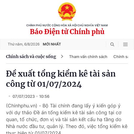
CHÍNH PHỦ NƯỚC CỘNG HÒA XÃ HỘI CHỦ NGHĨA VIỆT NAM
Báo Điện tử Chính phủ
Thứ năm,
6/8/2026
MỚI NHẤT
Chính sách và cuộc sống
Tham vấn chính sách
Chính sách
Đề xuất tổng kiểm kê tài sản
công từ 01/07/2024
07/07/2023
10:56
(Chinhphu.vn) - Bộ Tài chính đang lấy ý kiến góp ý
với dự thảo Đề án tổng kiểm kê tài sản công tại cơ
quan, tổ chức, đơn vị và tài sản kết cấu hạ tầng do
Nhà nước đầu tư, quản lý. Theo đó, việc tổng kiểm kê
thực hiện từ 01/07/2024.