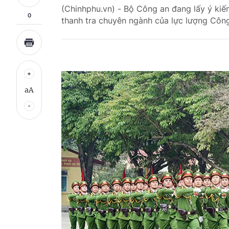
(Chinhphu.vn) - Bộ Công an đang lấy ý kiế
0
thanh tra chuyên ngành của lực lượng Côn
aA