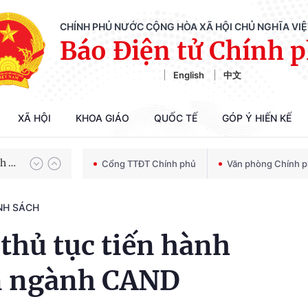
CHÍNH PHỦ NƯỚC CỘNG HÒA XÃ HỘI CHỦ NGHĨA VI
Báo Điện tử Chính 
English
中文
XÃ HỘI
KHOA GIÁO
QUỐC TẾ
GÓP Ý HIẾN KẾ
Chiến dịch 500 ngày đêm tìm kiếm, quy tập và xác định danh tính hài cốt liệt sĩ
100 ngày xử lý các điểm nghẽn về chuyển đổi số
Cổng TTĐT Chính phủ
Văn phòng Chính 
NH SÁCH
 thủ tục tiến hành
n ngành CAND