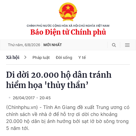
CHÍNH PHỦ NƯỚC CỘNG HÒA XÃ HỘI CHỦ NGHĨA VIỆT NAM
Báo Điện tử Chính phủ
Thứ năm,
6/8/2026
MỚI NHẤT
Xã hội
Pháp luật
Đời sống
Y tế
Di dời 20.000 hộ dân tránh
hiểm họa 'thủy thần’
26/04/2017
20:45
(Chinhphu.vn) - Tỉnh An Giang đề xuất Trung ương có
chính sách về nhà ở để hỗ trợ di dời cho khoảng
20.000 hộ dân bị ảnh hưởng bởi sạt lở bờ sông trong
5 năm tới.