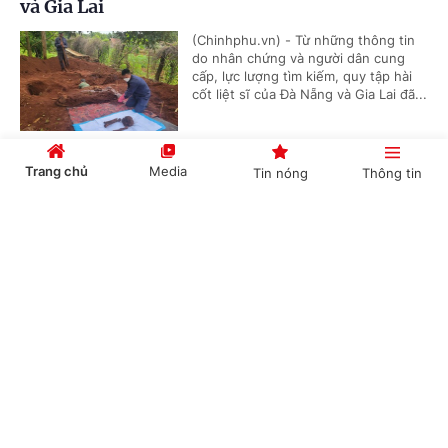
và Gia Lai
(Chinhphu.vn) - Từ những thông tin
do nhân chứng và người dân cung
cấp, lực lượng tìm kiếm, quy tập hài
cốt liệt sĩ của Đà Nẵng và Gia Lai đã...
Trang chủ
Media
Tin nóng
Thông tin
Chuyển tư duy ban phát thông tin sang hỗ trợ
người dân tự bảo vệ bằng pháp luật
Cổng TTĐT Chính phủ
English
中文
(Chinhphu.vn) - Phát biểu tại tổ về
dự án Luật Phổ biến, giáo dục pháp
luật (sửa đổi) sáng 4/8, Chủ tịch
Quốc hội Trần Thanh Mẫn nhấn...
Chuyên mục
Triệt phá đường dây tổ chức đánh bạc trực
CHÍNH TRỊ
KINH TẾ
tuyến quy mô lớn núp bóng phát sóng bóng đá