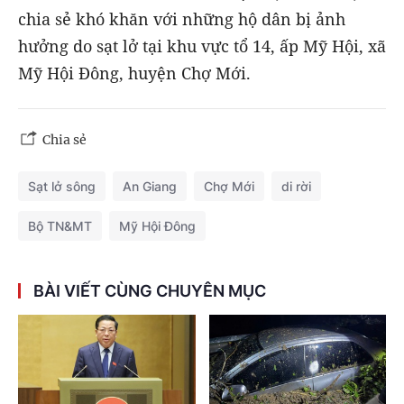
chia sẻ khó khăn với những hộ dân bị ảnh
hưởng do sạt lở tại khu vực tổ 14, ấp Mỹ Hội, xã
Mỹ Hội Đông, huyện Chợ Mới.
Chia sẻ
Sạt lở sông
An Giang
Chợ Mới
di rời
Bộ TN&MT
Mỹ Hội Đông
BÀI VIẾT CÙNG CHUYÊN MỤC