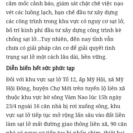
cắm mốc cảnh báo, giám sát chặt chẽ việc nạo
vét các luồng lạch, hạn chế đầu tư xây dựng
các công trình trong khu vực có nguy cơ sạt lở,
bố trí kinh phí đầu tư xây dựng công trình kè
chống sạt lở…Tuy nhiên, đến nay tỉnh vẫn
chưa có giải pháp căn cơ để giải quyết tình
trạng sạt lở một cách lâu dài, bền vững.
Diễn biến hết sức phức tạp
Đối với khu vực sạt lở Tổ 12, ấp Mỹ Hội, xã Mỹ
Hội Đông, huyện Chợ Mới trên tuyến lộ liên xã
thuộc khu vực bờ sông Vàm Nao lúc 15h ngày
23/4 ngoài 16 căn nhà bị rơi xuống sông, khu
vực sạt lở tiếp tục mở rộng lấn sâu vào đất liền
làm sạt lở mất đường giao thông liên xã, 90 căn
nhà có nguy cơ tiếp tục bị nhấn chìm, thiệt hại