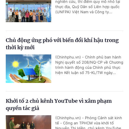
nghiên cứu, thí điểm quy mô nhỏ tại
thực địa, Quỹ Dân số Liên hợp quốc
(UNFPA) Việt Nam và Công ty...
Chủ động ứng phó với biến đổi khí hậu trong
thời kỳ mới
(Chinhphu.vn) - Chính phủ ban hành
Nghị quyết số 208/NQ-CP về Chương
trình hành động của Chính phủ thực
hiện Kết luận số 75-KL/TW ngày...
Khởi tố 2 chủ kênh YouTube vì xâm phạm
quyền tác giả
(Chinhphu.vn) - Phòng Cảnh sát kinh
tế - Công an TPHCM vừa khởi tố
Nguyễn Thị Hiền, chủ kênh YouTube